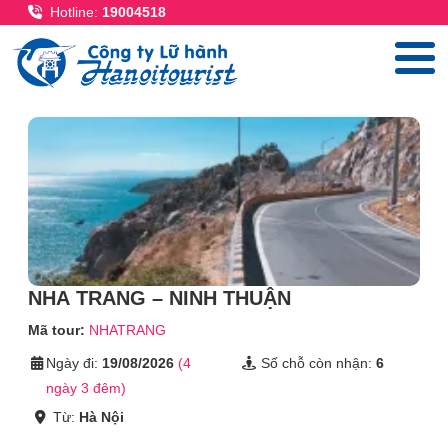
Nhảy đến nội dung
Hotline:
19004518
NHA TRANG – NINH THUẬN
Mã tour:
NHATRANG
Ngày đi:
19/08/2026
(4
Số chỗ còn nhận:
6
ngày 3 đêm)
Từ:
Hà Nội