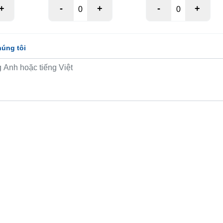
+
-
+
-
+
húng tôi