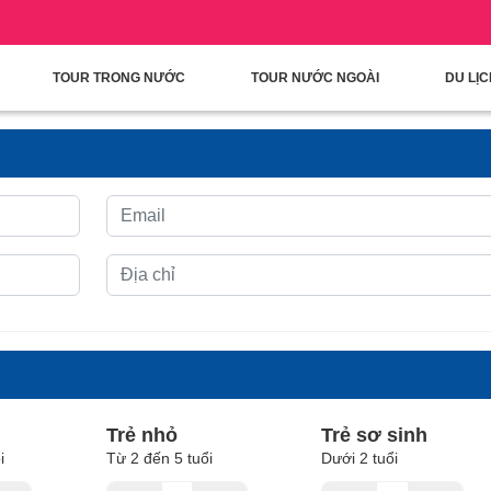
condary Menu
Nhảy đến nội dung
TOUR TRONG NƯỚC
TOUR NƯỚC NGOÀI
DU LỊ
Trẻ nhỏ
Trẻ sơ sinh
i
Từ 2 đến 5 tuổi
Dưới 2 tuổi