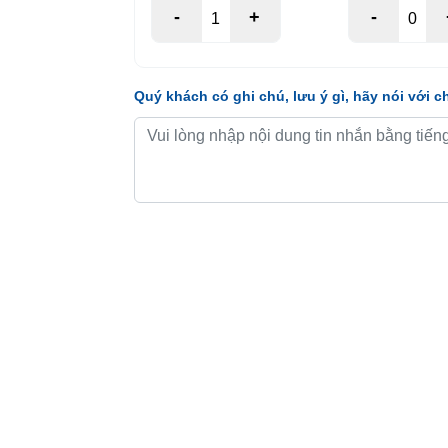
-
+
-
Quý khách có ghi chú, lưu ý gì, hãy nói với c