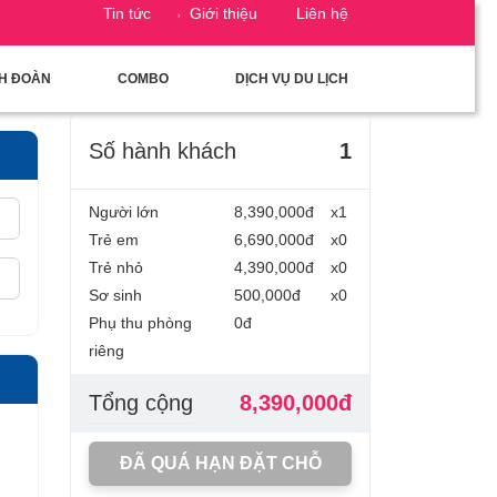
Tin tức
Giới thiệu
Liên hệ
CH ĐOÀN
COMBO
DỊCH VỤ DU LỊCH
Số hành khách
1
Người lớn
8,390,000đ
x1
Trẻ em
6,690,000đ
x0
Trẻ nhỏ
4,390,000đ
x0
Sơ sinh
500,000đ
x0
Phụ thu phòng
0đ
riêng
Tổng cộng
8,390,000đ
ĐÃ QUÁ HẠN ĐẶT CHỖ