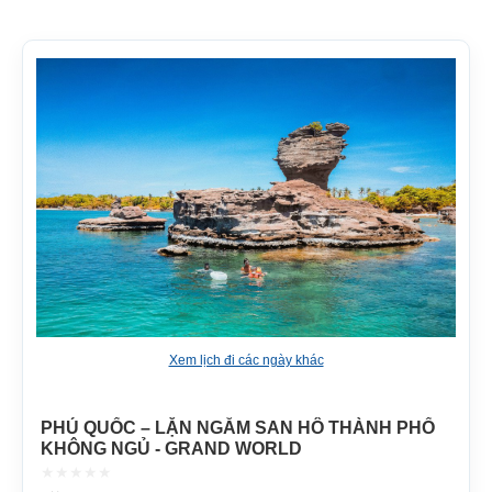
Xem lịch đi các ngày khác
PHÚ QUỐC – LẶN NGẮM SAN HÔ THÀNH PHỐ
KHÔNG NGỦ - GRAND WORLD