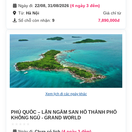
Ngày đi:
22/08, 31/08/2026
(4 ngày 3 đêm)
Từ:
Hà Nội
Giá chỉ từ
Số chỗ còn nhận:
9
7,890,000đ
Xem lịch đi các ngày khác
PHÚ QUỐC – LẶN NGẮM SAN HÔ THÀNH PHỐ
KHÔNG NGỦ - GRAND WORLD
Ngày đi:
Chưa có lịch
(4 ngày 3 đêm)