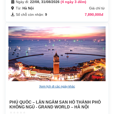
Ngày đi:
22/08, 31/08/2026
(4 ngày 3 đêm)
Từ:
Hà Nội
Giá chỉ từ
Số chỗ còn nhận:
9
7,890,000đ
Xem lịch đi các ngày khác
PHÚ QUỐC – LẶN NGẮM SAN HÔ THÀNH PHỐ
KHÔNG NGỦ - GRAND WORLD – HÀ NỘI