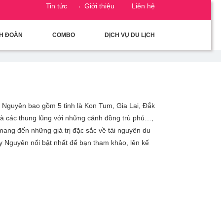
Tin tức
Giới thiệu
Liên hệ
CH ĐOÀN
COMBO
DỊCH VỤ DU LỊCH
 Nguyên bao gồm 5 tỉnh là Kon Tum, Gia Lai, Đắk
à các thung lũng với những cánh đồng trù phú…,
mang đến những giá trị đặc sắc về tài nguyên du
ây Nguyên nổi bật nhất để bạn tham khảo, lên kế