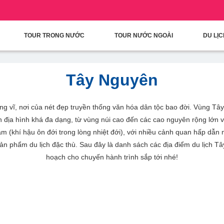
condary Menu
Nhảy đến nội dung
TOUR TRONG NƯỚC
TOUR NƯỚC NGOÀI
DU LỊ
Tây Nguyên
g vĩ, nơi của nét đẹp truyền thống văn hóa dân tộc bao đời. Vùng Tây
địa hình khá đa dạng, từ vùng núi cao đến các cao nguyên rộng lớn v
m (khí hậu ôn đới trong lòng nhiệt đới), với nhiều cảnh quan hấp dẫn 
 sản phẩm du lịch đặc thù. Sau đây là danh sách các địa điểm du lịch T
hoạch cho chuyến hành trình sắp tới nhé!