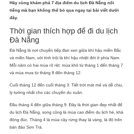
Hãy cùng khám phá 7 địa điểm du lịch Đà Nẵng nổi
tiếng mà bạn không thể bỏ qua ngay tại bài viết dưới
đây.
Thời gian thích hợp để đi du lịch
Đà Nẵng
Đà Nẵng là nơi chuyển tiếp đan xen giữa khí hậu miền Bắc
và miền Nam, với tính trội là khí hậu nhiệt đới ở phía Nam.
Mỗi năm có hai mùa rõ rệt: mùa khô từ tháng 1 đến tháng 7
và mùa mưa từ tháng 8 đến tháng 12.
Cuối tháng 12 đến cuối tháng 3: Tiết trời mát mẻ và dễ chịu,
lý tưởng nhất cho các chuyến du xuân.
Đầu tháng 4 đến giữa tháng 9: Đây là thời gian đẹp nhất để
du lịch Đà Nẵng, song cũng là mùa cao điểm du lịch hè, khá
đông đúc. Tháng 4 là mùa cây rừng thay lá vàng, lá đỏ trên
bán đảo Sơn Trà.