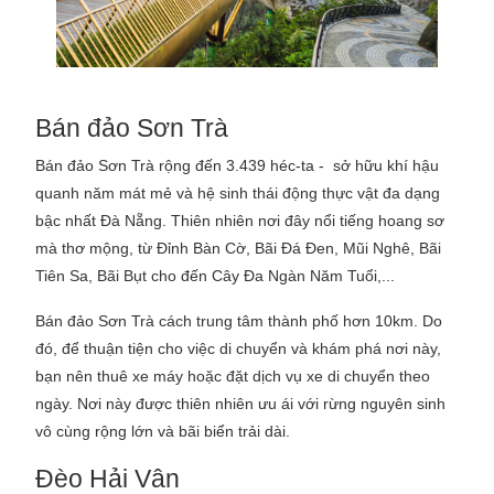
Bán đảo Sơn Trà
Bán đảo Sơn Trà rộng đến 3.439 héc-ta - sở hữu khí hậu
quanh năm mát mẻ và hệ sinh thái động thực vật đa dạng
bậc nhất Đà Nẵng. Thiên nhiên nơi đây nổi tiếng hoang sơ
mà thơ mộng, từ Đỉnh Bàn Cờ, Bãi Đá Đen, Mũi Nghê, Bãi
Tiên Sa, Bãi Bụt cho đến Cây Đa Ngàn Năm Tuổi,...
Bán đảo Sơn Trà cách trung tâm thành phố hơn 10km. Do
đó, để thuận tiện cho việc di chuyển và khám phá nơi này,
bạn nên thuê xe máy hoặc đặt dịch vụ xe di chuyển theo
ngày. Nơi này được thiên nhiên ưu ái với rừng nguyên sinh
vô cùng rộng lớn và bãi biển trải dài.
Đèo Hải Vân