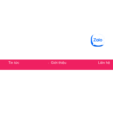
Secondary Menu
Tin tức
Giới thiệu
Liên hệ