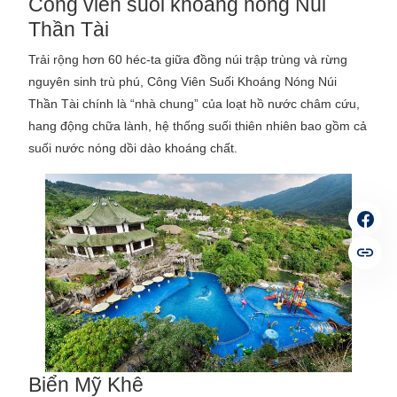
Công viên suối khoáng nóng Núi
Thần Tài
Trải rộng hơn 60 héc-ta giữa đồng núi trập trùng và rừng
nguyên sinh trù phú, Công Viên Suối Khoáng Nóng Núi
Thần Tài chính là “nhà chung” của loạt hồ nước châm cứu,
hang động chữa lành, hệ thống suối thiên nhiên bao gồm cả
suối nước nóng dồi dào khoáng chất.
Biển Mỹ Khê