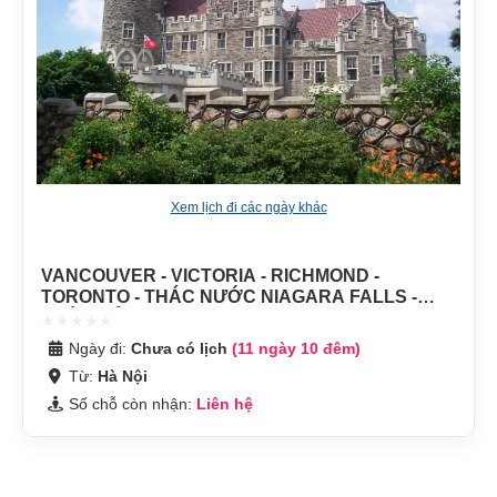
Xem lịch đi các ngày khác
VANCOUVER - VICTORIA - RICHMOND -
TORONTO - THÁC NƯỚC NIAGARA FALLS -
NGÀN ĐẢO - KINGSTON - MONTREAL - OTTAWA
- QUEBEC
Ngày đi:
Chưa có lịch
(11 ngày 10 đêm)
Từ:
Hà Nội
Số chỗ còn nhận:
Liên hệ