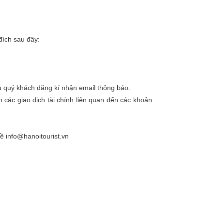
đích sau đây:
nếu quý khách đăng kí nhận email thông báo.
n các giao dịch tài chính liên quan đến các khoản
về info@hanoitourist.vn