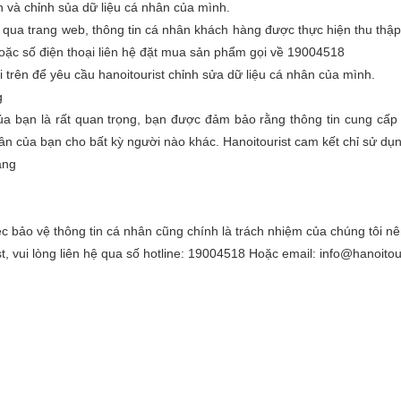
n và chỉnh sủa dữ liệu cá nhân của mình.
g qua trang web, thông tin cá nhân khách hàng được thực hiện thu thập
hoặc số điện thoại liên hệ đặt mua sản phẩm gọi về 19004518
ại trên để yêu cầu hanoitourist chỉnh sửa dữ liệu cá nhân của mình.
g
 của bạn là rất quan trọng, bạn được đảm bảo rằng thông tin cung cấp
ân của bạn cho bất kỳ người nào khác. Hanoitourist cam kết chỉ sử dụ
àng
iệc bảo vệ thông tin cá nhân cũng chính là trách nhiệm của chúng tôi n
, vui lòng liên hệ qua số hotline: 19004518 Hoặc email: info@hanoitou