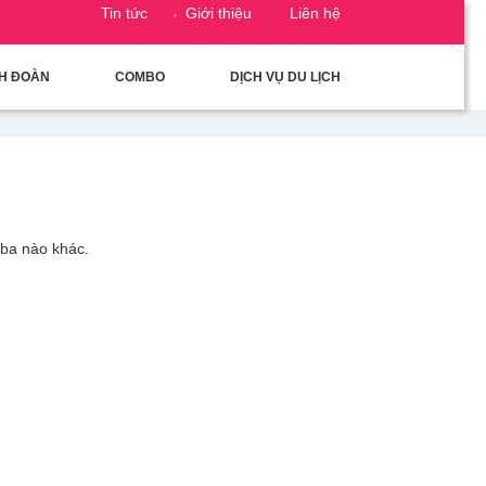
Tin tức
Giới thiệu
Liên hệ
CH ĐOÀN
COMBO
DỊCH VỤ DU LỊCH
 ba nào khác.