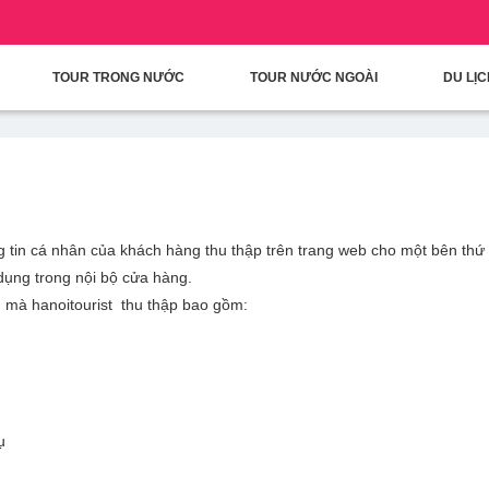
condary Menu
Nhảy đến nội dung
TOUR TRONG NƯỚC
TOUR NƯỚC NGOÀI
DU LỊ
ng tin cá nhân của khách hàng thu thập trên trang web cho một bên thứ
dụng trong nội bộ cửa hàng.
ân mà hanoitourist thu thập bao gồm:
ụ