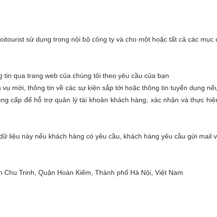
itourist sử dụng trong nội bộ công ty và cho một hoặc tất cả các mục 
g tin qua trang web của chúng tôi theo yêu cầu của bạn
h vụ mới, thông tin về các sự kiện sắp tới hoặc thông tin tuyển dụng 
ung cấp để hỗ trợ quản lý tài khoản khách hàng; xác nhận và thực hiệ
đi dữ liệu này nếu khách hàng có yêu cầu, khách hàng yêu cầu gửi mail 
an Chu Trinh, Quận Hoàn Kiếm, Thành phố Hà Nội, Việt Nam