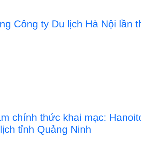
m tin yêu”: Hành trình gắn kết giữa Hanoitourist và KTO
g Công ty Du lịch Hà Nội lần t
 Công ty Du lịch Hà Nội lần thứ V, nhiệm kỳ 2025-2030
 chính thức khai mạc: Hanoitou
lịch tỉnh Quảng Ninh