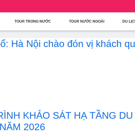
condary Menu
Nhảy đến nội dung
TOUR TRONG NƯỚC
TOUR NƯỚC NGOÀI
DU LỊ
ổ: Hà Nội chào đón vị khách quố
 Hà Nội chào đón vị khách quốc tế thứ 5 triệu trong năm 2026
ÌNH KHẢO SÁT HẠ TẦNG DU 
 NĂM 2026