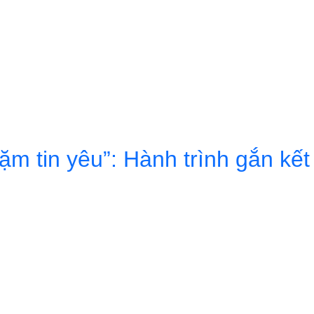
 BỐ QUYẾT ĐỊNH BỔ NHIỆM & DANH SÁCH BAN GIÁM ĐỐC
ặm tin yêu”: Hành trình gắn kết