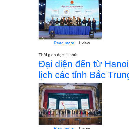
about Ngày Lữ hành Việt Nam c
Read more
1 view
Thời gian đọc: 1 phút
Đại diện đến từ Hanoi
lịch các tỉnh Bắc Tr
about Đại diện đến từ Hanoito
Read more
1 view