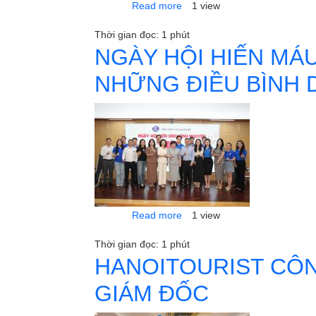
about HANOITOURIST VÀ TỔ
Read more
1 view
Thời gian đọc: 1 phút
NGÀY HỘI HIẾN MÁ
NHỮNG ĐIỀU BÌNH D
about NGÀY HỘI HIẾN MÁU
Read more
1 view
Thời gian đọc: 1 phút
HANOITOURIST CÔN
GIÁM ĐỐC