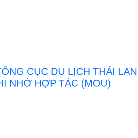
NH KHẢO SÁT HẠ TẦNG DU LỊCH MICE CAO CẤP TẠI HÀN QUỐC N
ỔNG CỤC DU LỊCH THÁI LAN
HI NHỚ HỢP TÁC (MOU)