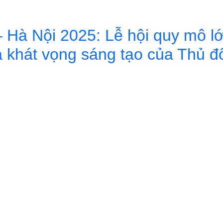
 Hà Nội 2025: Lễ hội quy mô lớ
và khát vọng sáng tạo của Thủ đ
à Nội 2025: Lễ hội quy mô lớn nhất từ trước đến nay, tôn vinh di sản