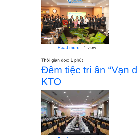
about HANOITOURIST CÔNG
Read more
1 view
Thời gian đọc: 1 phút
Đêm tiệc tri ân “Vạn d
KTO