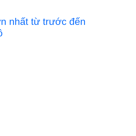
n nhất từ trước đến
ô
 và khát vọng sáng tạo của Thủ đô