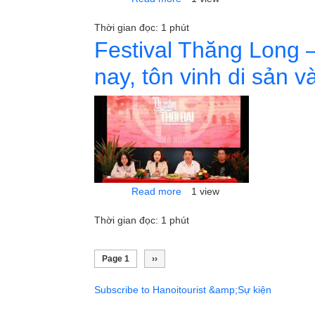
Thời gian đọc: 1 phút
Festival Thăng Long –
nay, tôn vinh di sản 
about Festival Thăng Long – H
Read more
1 view
Thời gian đọc: 1 phút
Pagination
Next page
Page 1
››
Subscribe to Hanoitourist &amp;Sự kiện