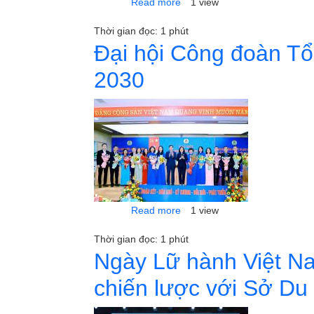
about Đêm tiệc tri ân “Vạn dặ
Read more
1 view
Thời gian đọc: 1 phút
Đại hội Công đoàn Tổn
2030
about Đại hội Công đoàn Tổng
Read more
1 view
Thời gian đọc: 1 phút
Ngày Lữ hành Việt Nam
chiến lược với Sở Du 