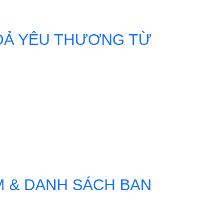
 GHI NHỚ HỢP TÁC (MOU)
TOẢ YÊU THƯƠNG TỪ
 DỊ
M & DANH SÁCH BAN