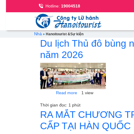
Se
Hotline:
19004518
Breadcrumb
Nhà
Hanoitourist &Sự kiện
Du lịch Thủ đô bùng n
năm 2026
about Du lịch Thủ đô bùng nổ:
Read more
1 view
Thời gian đọc: 1 phút
RA MẮT CHƯƠNG TR
CẤP TẠI HÀN QUỐC