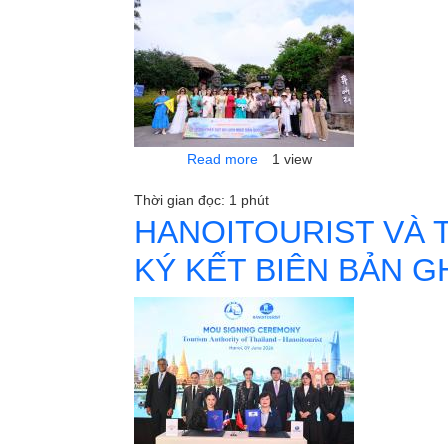
about RA MẮT CHƯƠNG TRÌ
Read more
1 view
Thời gian đọc: 1 phút
HANOITOURIST VÀ T
KÝ KẾT BIÊN BẢN G