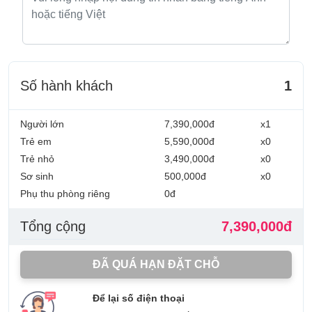
Số hành khách
1
Người lớn
7,390,000đ
x1
Trẻ em
5,590,000đ
x0
Trẻ nhỏ
3,490,000đ
x0
Sơ sinh
500,000đ
x0
Phụ thu phòng riêng
0đ
Tổng cộng
7,390,000đ
ĐÃ QUÁ HẠN ĐẶT CHỖ
Để lại số điện thoại