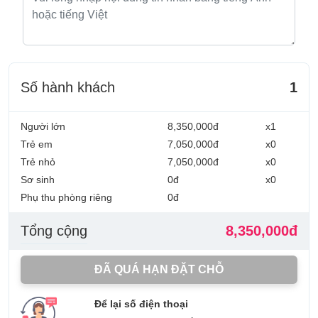
Số hành khách
1
Người lớn
8,350,000đ
x1
Trẻ em
7,050,000đ
x0
Trẻ nhỏ
7,050,000đ
x0
Sơ sinh
0đ
x0
Phụ thu phòng riêng
0đ
Tổng cộng
8,350,000đ
ĐÃ QUÁ HẠN ĐẶT CHỖ
Để lại số điện thoại