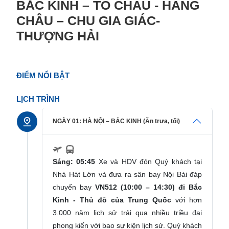
BẮC KINH – TÔ CHÂU - HÀNG
CHÂU – CHU GIA GIÁC-
THƯỢNG HẢI
ĐIỂM NỔI BẬT
LỊCH TRÌNH
NGÀY 01: HÀ NỘI – BẮC KINH (Ăn trưa, tối)
Sáng: 05:45
Xe và HDV đón Quý khách tại
Nhà Hát Lớn và đưa ra sân bay Nội Bài đáp
chuyến bay
VN512 (10:00 – 14:30) đi Bắc
Kinh - Thủ đô của Trung Quốc
với hơn
3.000 năm lịch sử trải qua nhiều triều đại
phong kiến với bao sự kiện lịch sử. Quý khách