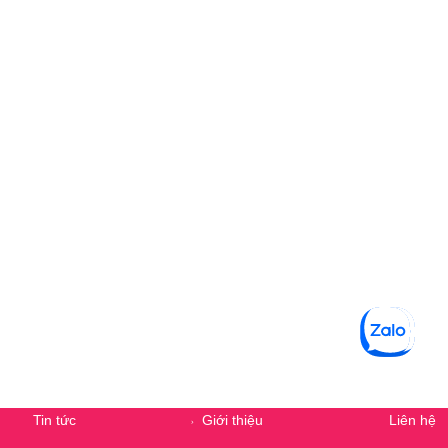
Secondary Menu
Tin tức
Giới thiệu
Liên hệ