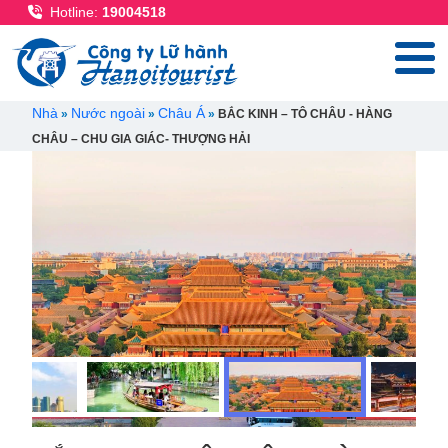
Nhảy đến nội dung
Hotline:
19004518
Breadcrumb
Nhà
Nước ngoài
Châu Á
BẮC KINH – TÔ CHÂU - HÀNG
CHÂU – CHU GIA GIÁC- THƯỢNG HẢI