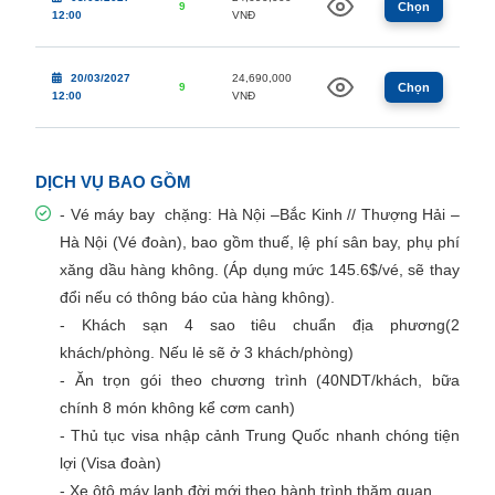
9
Chọn
12:00
VNĐ
20/03/2027
24,690,000
9
Chọn
12:00
VNĐ
DỊCH VỤ BAO GỒM
- Vé máy bay chặng: Hà Nội –Bắc Kinh // Thượng Hải –
Hà Nội (Vé đoàn), bao gồm thuế, lệ phí sân bay, phụ phí
xăng dầu hàng không. (Áp dụng mức 145.6$/vé, sẽ thay
đổi nếu có thông báo của hàng không).
- Khách sạn 4 sao tiêu chuẩn địa phương(2
khách/phòng. Nếu lẻ sẽ ở 3 khách/phòng)
- Ăn trọn gói theo chương trình (40NDT/khách, bữa
chính 8 món không kể cơm canh)
- Thủ tục visa nhập cảnh Trung Quốc nhanh chóng tiện
lợi (Visa đoàn)
- Xe ôtô máy lạnh đời mới theo hành trình thăm quan.