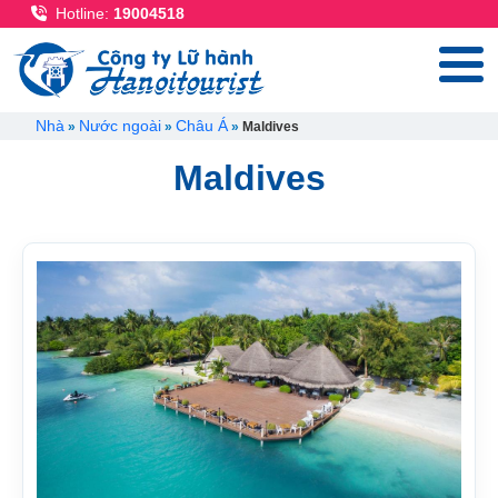
Nhảy đến nội dung
Hotline:
19004518
Breadcrumb
Nhà
Nước ngoài
Châu Á
Maldives
Maldives