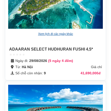
Xem lịch đi các ngày khác
ADAARAN SELECT HUDHURAN FUSHI 4,5*
Ngày đi:
29/08/2026
(5 ngày 4 đêm)
Từ:
Hà Nội
Giá chỉ
Số chỗ còn nhận:
9
41,690,000đ