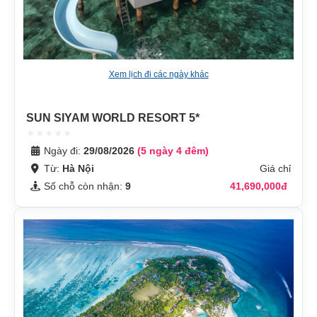
Xem lịch đi các ngày khác
SUN SIYAM WORLD RESORT 5*
Ngày đi:
29/08/2026
(5 ngày 4 đêm)
Từ:
Hà Nội
Giá chỉ
Số chỗ còn nhận:
9
41,690,000đ