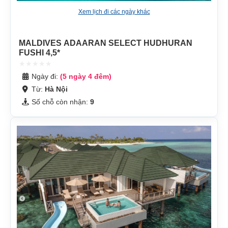
Xem lịch đi các ngày khác
MALDIVES ADAARAN SELECT HUDHURAN
FUSHI 4,5*
Ngày đi:
(5 ngày 4 đêm)
Từ:
Hà Nội
Số chỗ còn nhận:
9