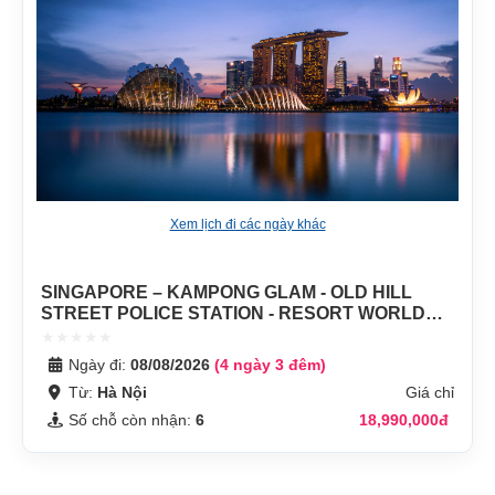
Xem lịch đi các ngày khác
SINGAPORE – KAMPONG GLAM - OLD HILL
STREET POLICE STATION - RESORT WORLD
SENTOSA – GARDEN BY THE BAY (FLOWER
DOME + CLOUD FOREST) – SPECTRA SHOW –
Ngày đi:
08/08/2026
(4 ngày 3 đêm)
THE GREEN HEART MARINA ONE - JEWEL
Từ:
Hà Nội
Giá chỉ
CHANGI (THÁNG 7; THÁNG 8)
Số chỗ còn nhận:
6
18,990,000đ