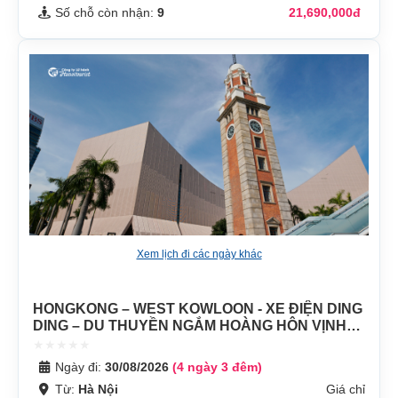
Số chỗ còn nhận:
9
21,690,000đ
Xem lịch đi các ngày khác
HONGKONG – WEST KOWLOON - XE ĐIỆN DING
DING – DU THUYỀN NGẮM HOÀNG HÔN VỊNH
VICTORY
Ngày đi:
30/08/2026
(4 ngày 3 đêm)
Từ:
Hà Nội
Giá chỉ