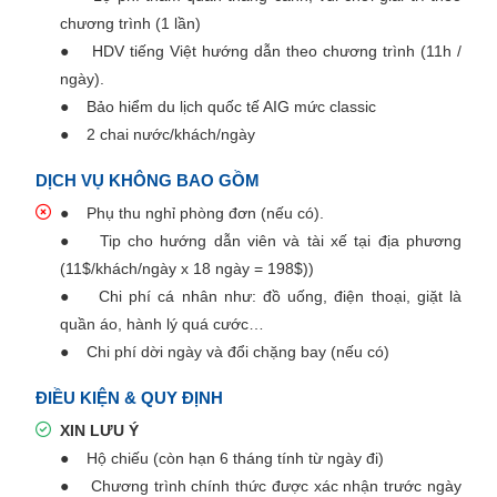
chương trình (1 lần)
● HDV tiếng Việt hướng dẫn theo chương trình (11h /
ngày).
● Bảo hiểm du lịch quốc tế AIG mức classic
● 2 chai nước/khách/ngày
DỊCH VỤ KHÔNG BAO GỒM
● Phụ thu nghỉ phòng đơn (nếu có).
● Tip cho hướng dẫn viên và tài xế tại địa phương
(11$/khách/ngày x 18 ngày = 198$))
● Chi phí cá nhân như: đồ uống, điện thoại, giặt là
quần áo, hành lý quá cước…
● Chi phí dời ngày và đổi chặng bay (nếu có)
ĐIỀU KIỆN & QUY ĐỊNH
XIN LƯU Ý
● Hộ chiếu (còn hạn 6 tháng tính từ ngày đi)
● Chương trình chính thức được xác nhận trước ngày