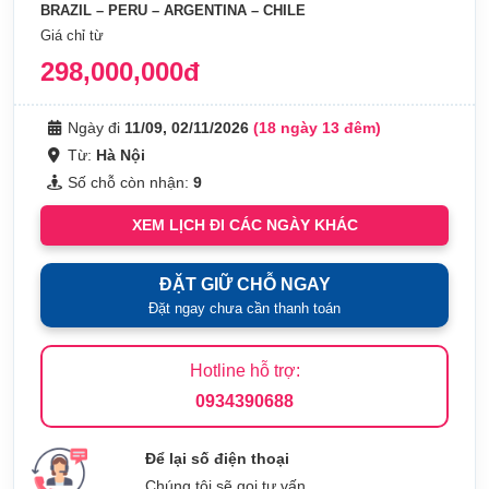
BRAZIL – PERU – ARGENTINA – CHILE
Giá chỉ từ
298,000,000đ
Ngày đi
11/09, 02/11/2026
(18 ngày 13 đêm)
Từ:
Hà Nội
Số chỗ còn nhận:
9
XEM LỊCH ĐI CÁC NGÀY KHÁC
ĐẶT GIỮ CHỖ NGAY
Đặt ngay chưa cần thanh toán
Hotline hỗ trợ:
0934390688
Để lại số điện thoại
Chúng tôi sẽ gọi tư vấn