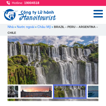
Nhảy đến nội dung
Hotline:
19004518
Breadcrumb
Nhà
Nước ngoài
Châu Mỹ
BRAZIL – PERU – ARGENTINA –
CHILE