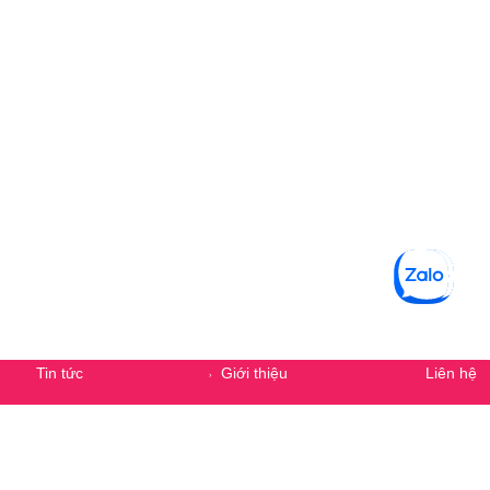
Secondary Menu
Tin tức
Giới thiệu
Liên hệ