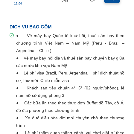
VNĐ
12:00
DỊCH VỤ BAO GỒM
● Vé máy bay Quốc tế khứ hồi, thuế sân bay theo
chương trình Việt Nam – Nam Mỹ (Peru - Brazil –
Argentina – Chile )
● Vé máy bay nội địa và thuế sân bay chuyến bay giữa
các nước khu vực Nam Mỹ
● Lệ phí visa Brazil, Peru, Argentina + phí dịch thuật hồ
sơ, thư mời. Chile miễn visa
● Khách sạn tiêu chuẩn 4*, 5* (02 người/phòng), lẻ
nam nữ sử dụng phòng 3
● Các bữa ăn theo theo thực đơn Buffet đồ Tây, đồ Á,
đồ địa phương theo chương trình
● Xe ô tô điều hòa đời mới chuyên chở theo chương
trình
● Lệ phí thăm quan thắng cảnh, vui chơi giải trí theo