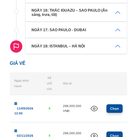
NGÀY 16: THÁC IGUAZU – SAO PAULO (Ăn
sáng, trưa, tối)
NGÀY 17: SAO PAULO - DUBAI
NGÀY 18: ISTANBUL – HÀ NỘI
GIÁ VÉ
Số
Ngày khởi
chỗ
Giá từ
hành
còn
298,000,000
11/09/2026
9
Chọn
VNĐ
12:00
298,000,000
02/11/2026
9
Chọn