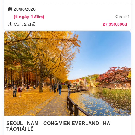
20/08/2026
(5 ngày 4 đêm)
Giá chỉ
Còn:
2 chỗ
27,990,000đ
SEOUL - NAMI - CÔNG VIÊN EVERLAND - HÁI
TÁO/HÁI LÊ