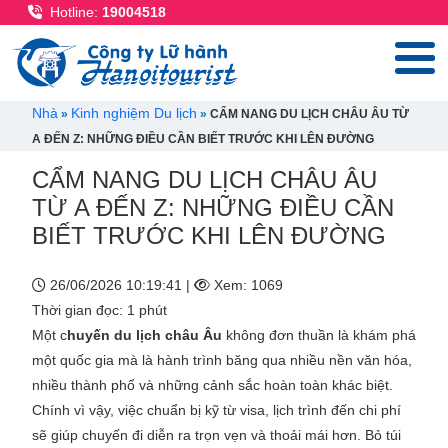
Nhảy đến nội dung
Hotline:
19004518
Breadcrumb
Nhà
Kinh nghiệm Du lịch
CẨM NANG DU LỊCH CHÂU ÂU TỪ
A ĐẾN Z: NHỮNG ĐIỀU CẦN BIẾT TRƯỚC KHI LÊN ĐƯỜNG
CẨM NANG DU LỊCH CHÂU ÂU
TỪ A ĐẾN Z: NHỮNG ĐIỀU CẦN
BIẾT TRƯỚC KHI LÊN ĐƯỜNG
26/06/2026 10:19:41 |
Xem: 1069
Thời gian đọc: 1 phút
Một c
huyến du lịch châu Âu
không đơn thuần là khám phá
một quốc gia mà là hành trình băng qua nhiều nền văn hóa,
nhiều thành phố và những cảnh sắc hoàn toàn khác biệt.
Chính vì vậy, việc chuẩn bị kỹ từ visa, lịch trình đến chi phí
sẽ giúp chuyến đi diễn ra trọn vẹn và thoải mái hơn. Bỏ túi