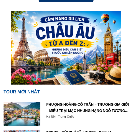
TOUR MỚI NHẤT
PHƯỢNG HOÀNG CỔ TRẤN – TRƯƠNG GIA GIỚI
– MIÊU TRẠI MẠC NHUNG HẠNG NGÔ TƯƠNG
TÂY
Hà Nội - Trung Quốc