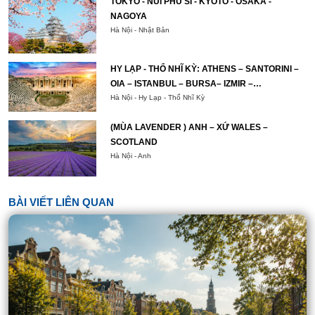
TOKYO - NÚI PHÚ SĨ - KYOTO - OSAKA -
NAGOYA
Hà Nội - Nhật Bản
HY LẠP - THỔ NHĨ KỲ: ATHENS – SANTORINI –
OIA – ISTANBUL – BURSA– IZMIR –
PAMUKKALE – CAPPADOCIA – ISTANBUL
Hà Nội - Hy Lạp - Thổ Nhĩ Kỳ
(MÙA LAVENDER ) ANH – XỨ WALES –
SCOTLAND
Hà Nội - Anh
BÀI VIẾT LIÊN QUAN