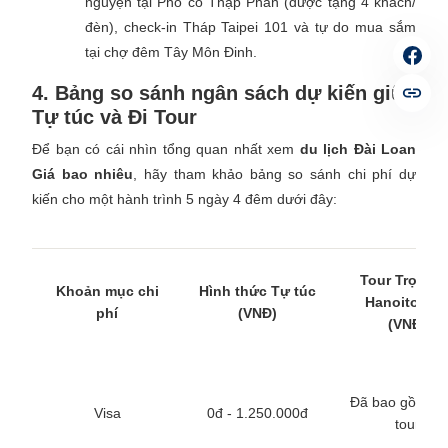
nguyện tại Phố cổ Thập Phần (được tặng 4 khách/
đèn), check-in Tháp Taipei 101 và tự do mua sắm
tại chợ đêm Tây Môn Đinh.
4. Bảng so sánh ngân sách dự kiến giữa
Tự túc và Đi Tour
Để bạn có cái nhìn tổng quan nhất xem
du lịch Đài Loan
Giá bao nhiêu
, hãy tham khảo bảng so sánh chi phí dự
kiến cho một hành trình 5 ngày 4 đêm dưới đây:
Tour Trọn Gó
Khoản mục chi
Hình thức Tự túc
Hanoitouris
phí
(VNĐ)
(VNĐ)
Đã bao gồm tr
Visa
0đ - 1.250.000đ
tour