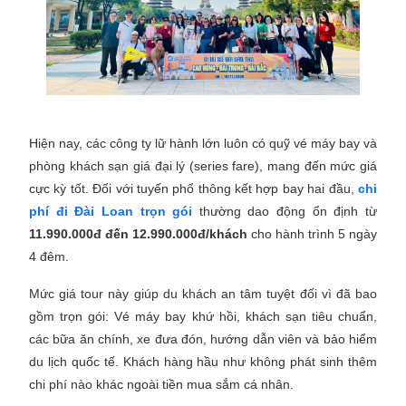
Hiện nay, các công ty lữ hành lớn luôn có quỹ vé máy bay và
phòng khách sạn giá đại lý (series fare), mang đến mức giá
cực kỳ tốt. Đối với tuyến phổ thông kết hợp bay hai đầu,
chi
phí đi Đài Loan trọn gói
thường dao động ổn định từ
11.990.000đ đến 12.990.000đ/khách
cho hành trình 5 ngày
4 đêm.
Mức giá tour này giúp du khách an tâm tuyệt đối vì đã bao
gồm trọn gói: Vé máy bay khứ hồi, khách sạn tiêu chuẩn,
các bữa ăn chính, xe đưa đón, hướng dẫn viên và bảo hiểm
du lịch quốc tế. Khách hàng hầu như không phát sinh thêm
chi phí nào khác ngoài tiền mua sắm cá nhân.