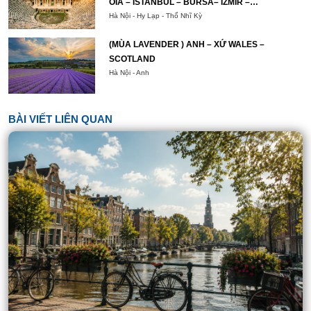
OIA – ISTANBUL – BURSA– IZMIR –
PAMUKKALE – CAPPADOCIA – ISTANBUL
Hà Nội - Hy Lạp - Thổ Nhĩ Kỳ
(MÙA LAVENDER ) ANH – XỨ WALES –
SCOTLAND
Hà Nội - Anh
BÀI VIẾT LIÊN QUAN