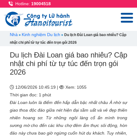
Nhảy đến nội dung
Hotline:
19004518
Breadcrumb
Nhà
Kinh nghiệm Du lịch
Du lịch Đài Loan giá bao nhiêu? Cập
nhật chi phí từ tự túc đến trọn gói 2026
Du lịch Đài Loan giá bao nhiêu? Cập
nhật chi phí từ tự túc đến trọn gói
2026
12/06/2026 10:45:19 |
Xem: 1055
Thời gian đọc: 1 phút
Đài Loan luôn là điểm đến hấp dẫn bậc nhất châu Á nhờ sự
giao thoa độc đáo giữa nét hiện đại sầm uất và vẻ đẹp thiên
nhiên hoang sơ. Từ những ngôi làng cổ ẩn mình trong
sương mờ cho đến các khu chợ đêm ẩm thực sôi động, hòn
đảo này chưa bao giờ ngừng cuốn hút du khách. Tuy nhiên,