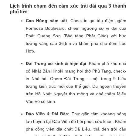
Lịch trình chạm đến cảm xúc trải dài qua 3 thành
phố lớn:
Cao Hùng sầm uất
: Check-in ga tàu điện ngầm
Formosa Boulevard, chiêm ngưỡng sự vĩ đại của
Phật Quang Sơn (Bảo tàng Phật Giáo) với bức
tượng vàng cao 36,5m và khám phá chợ đêm Lục
Hợp.
Đài Trung cổ kính & hiện đại
: Khám phá khu nhà
cổ Nhật Bản Hinoki mang hơi thở Phù Tang, check-
in Nhà hát Opera Đài Trung – một trong 9 biểu
tượng kiến trúc mới của thế giới. Du ngoạn thuyền
trên Hồ Nhật Nguyệt thơ mộng và ghé thăm Miếu
Văn Võ cổ kính.
Đào Viên & Đài Bắc:
Thư giãn tắm khoáng nóng
lưu huỳnh tại Đào Viên để hồi phục sức khỏe. Khám
phá công viên địa chất Dã Liễu, thả đèn trời cầu