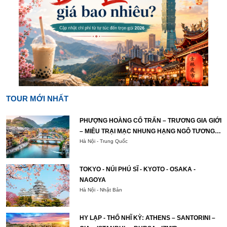
TOUR MỚI NHẤT
PHƯỢNG HOÀNG CỔ TRẤN – TRƯƠNG GIA GIỚI
– MIÊU TRẠI MẠC NHUNG HẠNG NGÔ TƯƠNG
TÂY
Hà Nội - Trung Quốc
TOKYO - NÚI PHÚ SĨ - KYOTO - OSAKA -
NAGOYA
Hà Nội - Nhật Bản
HY LẠP - THỔ NHĨ KỲ: ATHENS – SANTORINI –