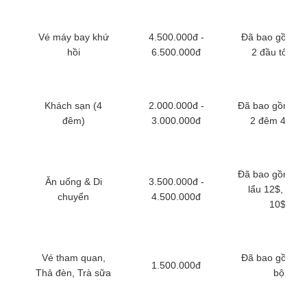
Vé máy bay khứ
4.500.000đ -
Đã bao gồm (B
hồi
6.500.000đ
2 đầu tối ưu)
Khách sạn (4
2.000.000đ -
Đã bao gồm (T
đêm)
3.000.000đ
2 đêm 4 sao
Đã bao gồm (T
Ăn uống & Di
3.500.000đ -
lẩu 12$, Stea
chuyển
4.500.000đ
10$)
Vé tham quan,
Đã bao gồm to
1.500.000đ
Thả đèn, Trà sữa
bộ