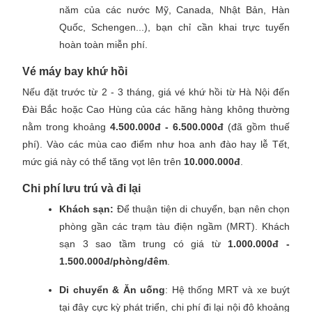
năm của các nước Mỹ, Canada, Nhật Bản, Hàn
Quốc, Schengen...), bạn chỉ cần khai trực tuyến
hoàn toàn miễn phí.
Vé máy bay khứ hồi
Nếu đặt trước từ 2 - 3 tháng, giá vé khứ hồi từ Hà Nội đến
Đài Bắc hoặc Cao Hùng của các hãng hàng không thường
nằm trong khoảng
4.500.000đ - 6.500.000đ
(đã gồm thuế
phí). Vào các mùa cao điểm như hoa anh đào hay lễ Tết,
mức giá này có thể tăng vọt lên trên
10.000.000đ
.
Chi phí lưu trú và đi lại
Khách sạn:
Để thuận tiện di chuyển, bạn nên chọn
phòng gần các trạm tàu điện ngầm (MRT). Khách
sạn 3 sao tầm trung có giá từ
1.000.000đ -
1.500.000đ/phòng/đêm
.
Di chuyển & Ăn uống
: Hệ thống MRT và xe buýt
tại đây cực kỳ phát triển, chi phí đi lại nội đô khoảng