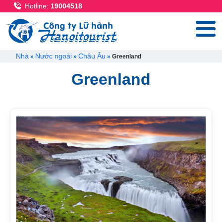
Nhảy đến nội dung
Hotline:
19004518
Breadcrumb
Nhà
Nước ngoài
Châu Âu
Greenland
Greenland