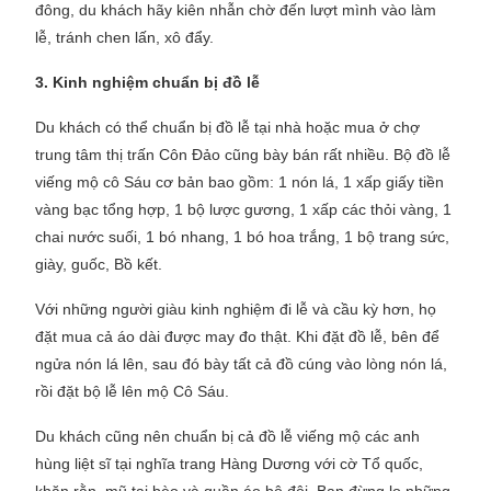
đông, du khách hãy kiên nhẫn chờ đến lượt mình vào làm
lễ, tránh chen lấn, xô đẩy.
3. Kinh nghiệm chuẩn bị đồ lễ
Du khách có thể chuẩn bị đồ lễ tại nhà hoặc mua ở chợ
trung tâm thị trấn Côn Đảo cũng bày bán rất nhiều. Bộ đồ lễ
viếng mộ cô Sáu cơ bản bao gồm: 1 nón lá, 1 xấp giấy tiền
vàng bạc tổng hợp, 1 bộ lược gương, 1 xấp các thỏi vàng, 1
chai nước suối, 1 bó nhang, 1 bó hoa trắng, 1 bộ trang sức,
giày, guốc, Bồ kết.
Với những người giàu kinh nghiệm đi lễ và cầu kỳ hơn, họ
đặt mua cả áo dài được may đo thật. Khi đặt đồ lễ, bên để
ngửa nón lá lên, sau đó bày tất cả đồ cúng vào lòng nón lá,
rồi đặt bộ lễ lên mộ Cô Sáu.
Du khách cũng nên chuẩn bị cả đồ lễ viếng mộ các anh
hùng liệt sĩ tại nghĩa trang Hàng Dương với cờ Tổ quốc,
khăn rằn, mũ tai bèo và quần áo bộ đội. Bạn đừng lo những