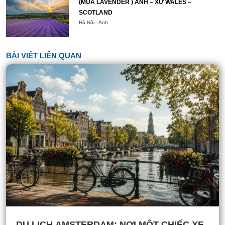
(MÙA LAVENDER ) ANH – XỨ WALES –
SCOTLAND
Hà Nội - Anh
BÀI VIẾT LIÊN QUAN
DU LỊCH AMSTERDAM: NƠI MỘT CHIẾC XE