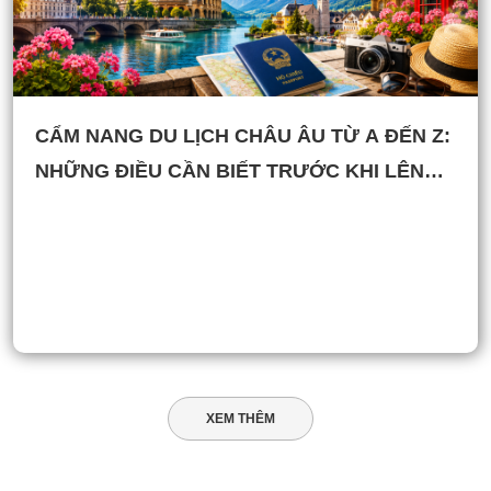
CẨM NANG DU LỊCH CHÂU ÂU TỪ A ĐẾN Z:
NHỮNG ĐIỀU CẦN BIẾT TRƯỚC KHI LÊN
ĐƯỜNG
XEM THÊM