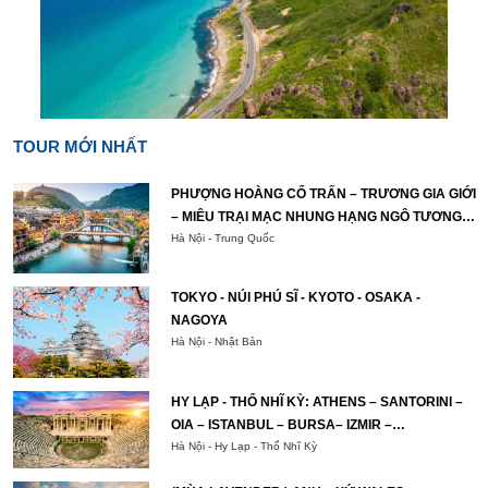
TOUR MỚI NHẤT
PHƯỢNG HOÀNG CỔ TRẤN – TRƯƠNG GIA GIỚI
– MIÊU TRẠI MẠC NHUNG HẠNG NGÔ TƯƠNG
TÂY
Hà Nội - Trung Quốc
TOKYO - NÚI PHÚ SĨ - KYOTO - OSAKA -
NAGOYA
Hà Nội - Nhật Bản
HY LẠP - THỔ NHĨ KỲ: ATHENS – SANTORINI –
OIA – ISTANBUL – BURSA– IZMIR –
PAMUKKALE – CAPPADOCIA – ISTANBUL
Hà Nội - Hy Lạp - Thổ Nhĩ Kỳ