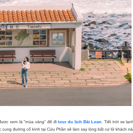
được xem là "mùa vàng" để đi
tour du lịch Đài Loan
. Tiết trời se lạn
 cung đường cổ kính tại Cửu Phần sẽ làm say lòng bất cứ lữ khách nà