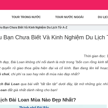
condary Menu
Nhảy đến nội dung
TOUR TRONG NƯỚC
TOUR NƯỚC NGOÀI
DU LỊ
iều Bạn Chưa Biết Và Kinh Nghiệm Du Lịch Từ A-Z
ều Bạn Chưa Biết Và Kinh Nghiệm Du Lịch
Thời gian đọc: 
 đẹp, Đài Loan không chỉ nổi danh là một trong "bốn con rồng kinh t
 quyến rũ giao thoa giữa hiện đại và cổ kính. Bạn đang lên kế hoạ
ì chơi
, chi phí ra sao hay nên đi mùa nào đẹp nhất?
ch Đài Loan
qua bài viết "tất tần tật" dưới đây, lật mở những góc nh
Loan
đắt giá nhất dành riêng cho bạn!
 Lịch Đài Loan Mùa Nào Đẹp Nhất?