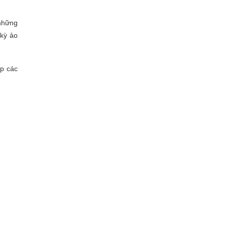
 những
 kỳ ảo
ắp các