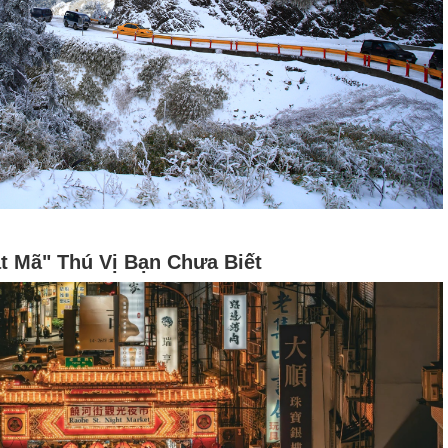
t Mã" Thú Vị Bạn Chưa Biết