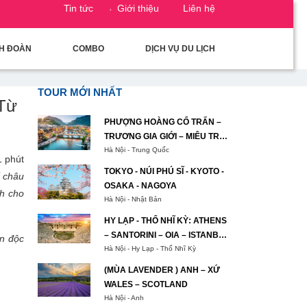
Tin tức
Giới thiệu
Liên hệ
CH ĐOÀN
COMBO
DỊCH VỤ DU LỊCH
TOUR MỚI NHẤT
 Từ
PHƯỢNG HOÀNG CỔ TRẤN –
TRƯƠNG GIA GIỚI – MIÊU TRẠI
MẠC NHUNG HẠNG NGÔ
Hà Nội - Trung Quốc
1 phút
TƯƠNG TÂY
TOKYO - NÚI PHÚ SĨ - KYOTO -
ế châu
OSAKA - NAGOYA
ch cho
Hà Nội - Nhật Bản
HY LẠP - THỔ NHĨ KỲ: ATHENS
– SANTORINI – OIA – ISTANBUL
ìn độc
– BURSA– IZMIR – PAMUKKALE
Hà Nội - Hy Lạp - Thổ Nhĩ Kỳ
– CAPPADOCIA – ISTANBUL
(MÙA LAVENDER ) ANH – XỨ
WALES – SCOTLAND
Hà Nội - Anh