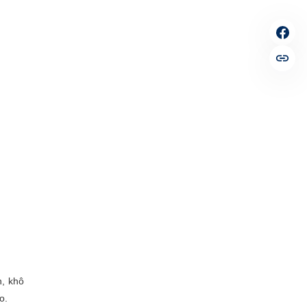
h, khô
o.