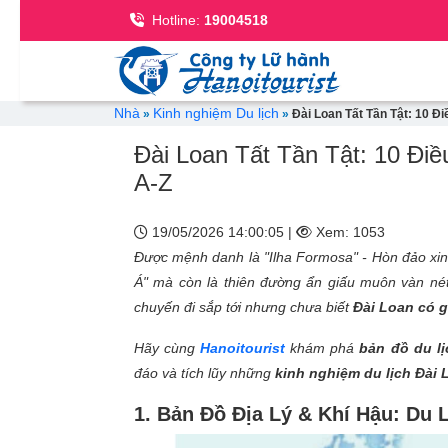
Se
Hotline:
19004518
Breadcrumb
Nhà
Kinh nghiệm Du lịch
Đài Loan Tất Tần Tật: 10 Đ
Đài Loan Tất Tần Tật: 10 Đi
A-Z
19/05/2026 14:00:05 |
Xem: 1053
Được mệnh danh là "Ilha Formosa" - Hòn đảo xinh
Á" mà còn là thiên đường ẩn giấu muôn vàn nét
chuyến đi sắp tới nhưng chưa biết
Đài Loan có g
Hãy cùng
Hanoitourist
khám phá
bản đồ du lị
đáo và tích lũy những
kinh nghiệm du lịch Đài 
1. Bản Đồ Địa Lý & Khí Hậu: Du