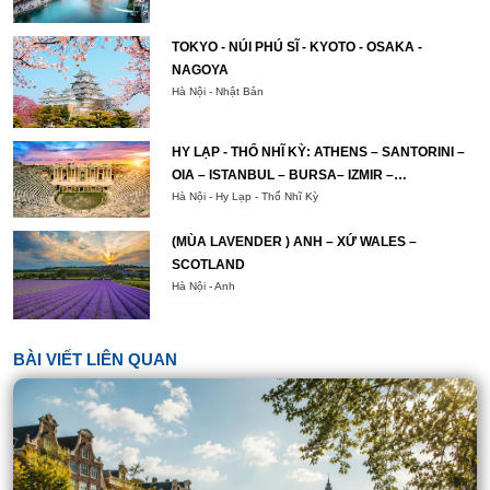
TOKYO - NÚI PHÚ SĨ - KYOTO - OSAKA -
NAGOYA
Hà Nội - Nhật Bản
HY LẠP - THỔ NHĨ KỲ: ATHENS – SANTORINI –
OIA – ISTANBUL – BURSA– IZMIR –
PAMUKKALE – CAPPADOCIA – ISTANBUL
Hà Nội - Hy Lạp - Thổ Nhĩ Kỳ
(MÙA LAVENDER ) ANH – XỨ WALES –
SCOTLAND
Hà Nội - Anh
BÀI VIẾT LIÊN QUAN