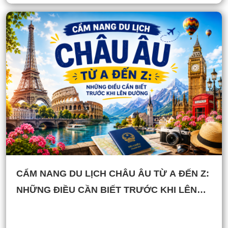
CẨM NANG DU LỊCH CHÂU ÂU TỪ A ĐẾN Z:
NHỮNG ĐIỀU CẦN BIẾT TRƯỚC KHI LÊN
ĐƯỜNG