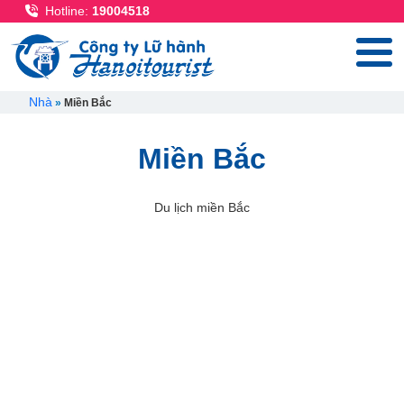
Nhảy đến nội dung
Hotline:
19004518
Breadcrumb
Nhà
Miền Bắc
Miền Bắc
Du lịch miền Bắc