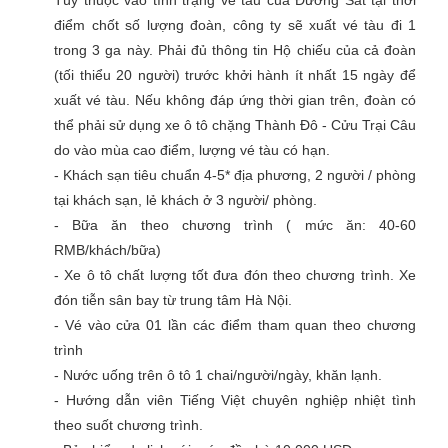
Tùy thuộc vào tình trạng vé tàu của Đường Sắt tại thời
điểm chốt số lượng đoàn, công ty sẽ xuất vé tàu đi 1
trong 3 ga này. Phải đủ thông tin Hộ chiếu của cả đoàn
(tối thiểu 20 người) trước khởi hành ít nhất 15 ngày để
xuất vé tàu. Nếu không đáp ứng thời gian trên, đoàn có
thể phải sử dụng xe ô tô chặng Thành Đô - Cửu Trại Câu
do vào mùa cao điểm, lượng vé tàu có hạn.
- Khách sạn tiêu chuẩn 4-5* địa phương, 2 người / phòng
tại khách sạn, lẻ khách ở 3 người/ phòng.
- Bữa ăn theo chương trình ( mức ăn: 40-60
RMB/khách/bữa)
- Xe ô tô chất lượng tốt đưa đón theo chương trình. Xe
đón tiễn sân bay từ trung tâm Hà Nội.
- Vé vào cửa 01 lần các điểm tham quan theo chương
trình
- Nước uống trên ô tô 1 chai/người/ngày, khăn lạnh.
- Hướng dẫn viên Tiếng Việt chuyên nghiệp nhiệt tình
theo suốt chương trình.