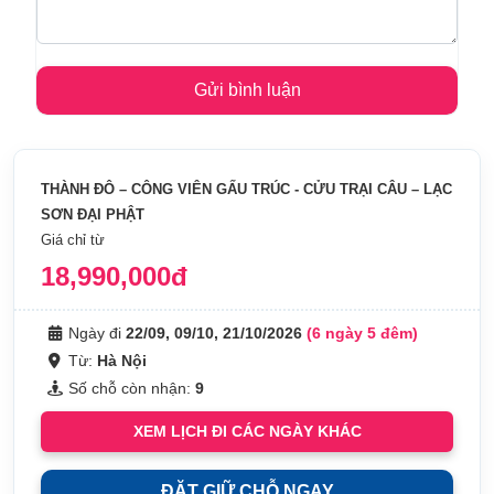
THÀNH ĐÔ – CÔNG VIÊN GẤU TRÚC - CỬU TRẠI CÂU – LẠC
SƠN ĐẠI PHẬT
Giá chỉ từ
18,990,000đ
Ngày đi
22/09, 09/10, 21/10/2026
(6 ngày 5 đêm)
Từ:
Hà Nội
Số chỗ còn nhận:
9
XEM LỊCH ĐI CÁC NGÀY KHÁC
ĐẶT GIỮ CHỖ NGAY