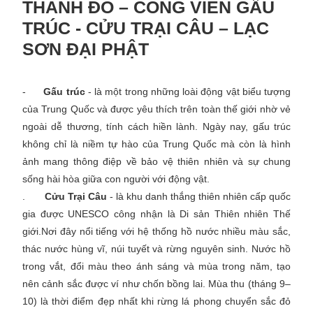
THÀNH ĐÔ – CÔNG VIÊN GẤU
TRÚC - CỬU TRẠI CÂU – LẠC
SƠN ĐẠI PHẬT
-
Gấu trúc
- là một trong những loài động vật biểu tượng
của Trung Quốc và được yêu thích trên toàn thế giới nhờ vẻ
ngoài dễ thương, tính cách hiền lành. Ngày nay, gấu trúc
không chỉ là niềm tự hào của Trung Quốc mà còn là hình
ảnh mang thông điệp về bảo vệ thiên nhiên và sự chung
sống hài hòa giữa con người với động vật.
.
Cửu Trại Câu
- là khu danh thắng thiên nhiên cấp quốc
gia được UNESCO công nhận là Di sản Thiên nhiên Thế
giới.Nơi đây nổi tiếng với hệ thống hồ nước nhiều màu sắc,
thác nước hùng vĩ, núi tuyết và rừng nguyên sinh. Nước hồ
trong vắt, đổi màu theo ánh sáng và mùa trong năm, tạo
nên cảnh sắc được ví như chốn bồng lai. Mùa thu (tháng 9–
10) là thời điểm đẹp nhất khi rừng lá phong chuyển sắc đỏ