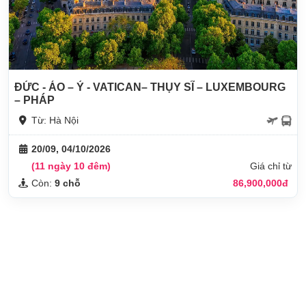
ĐỨC - ÁO – Ý - VATICAN– THỤY SĨ – LUXEMBOURG
– PHÁP
Từ: Hà Nội
20/09, 04/10/2026
(11 ngày 10 đêm)
Giá chỉ từ
Còn:
9 chỗ
86,900,000đ