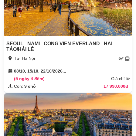
SEOUL - NAMI - CÔNG VIÊN EVERLAND - HÁI
TÁO/HÁI LÊ
Từ: Hà Nội
08/10, 15/10, 22/10/2026...
(5 ngày 4 đêm)
Giá chỉ từ
Còn:
9 chỗ
17,990,000đ