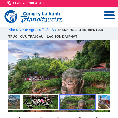
Nhảy đến nội dung
Hotline:
19004518
Breadcrumb
Nhà
Nước ngoài
Châu Á
THÀNH ĐÔ – CÔNG VIÊN GẤU
TRÚC - CỬU TRẠI CÂU – LẠC SƠN ĐẠI PHẬT