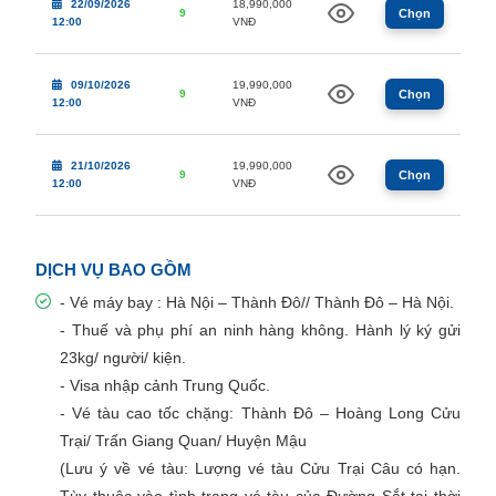
22/09/2026
18,990,000
9
Chọn
12:00
VNĐ
09/10/2026
19,990,000
9
Chọn
12:00
VNĐ
21/10/2026
19,990,000
9
Chọn
12:00
VNĐ
DỊCH VỤ BAO GỒM
- Vé máy bay : Hà Nội – Thành Đô// Thành Đô – Hà Nội.
- Thuế và phụ phí an ninh hàng không. Hành lý ký gửi
23kg/ người/ kiện.
- Visa nhập cảnh Trung Quốc.
- Vé tàu cao tốc chặng: Thành Đô – Hoàng Long Cửu
Trại/ Trấn Giang Quan/ Huyện Mậu
(Lưu ý về vé tàu: Lượng vé tàu Cửu Trại Câu có hạn.