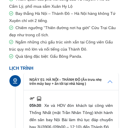
Cẩm Lý, phố mua sắm Xuân Hy Lộ
Bay thẳng Hà Nội – Thành Đô – Hà Nội hàng không Tứ
Xuyên chỉ với 2 tiếng.
Chiêm ngưỡng “Thiên đường nơi hạ giới” Cửu Trại Câu
đẹp như trong cổ tích.
Ngắm những chú gấu trúc xinh xắn tại Công viên Gấu
trúc quy mô lớn và nổi tiếng của Thành Đô.
Quà tặng đặc biệt: Gấu Bông Panda.
LỊCH TRÌNH
NGÀY 01: HÀ NỘI – THÀNH ĐÔ (Ăn trưa nhẹ
trên máy bay + ăn tối tại nhà hàng )
05h30
: Xe và HDV đón khách tại công viên
Thống Nhất (mặt Trần Nhân Tông) khởi hành
đến sân bay Nội Bài làm thủ tục đáp chuyến
bay 3U3906 (09h00 – 12:10) đến Thành Đô.