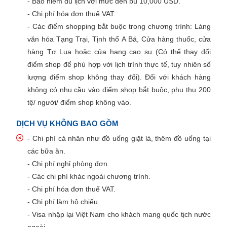
- Bảo hiểm du lịch với mức đền bù 10,000 USD.
- Chi phí hóa đơn thuế VAT.
- Các điểm shopping bắt buộc trong chương trình: Làng
văn hóa Tạng Trại, Tịnh thổ A Bá, Cửa hàng thuốc, cửa
hàng Tơ Lụa hoặc cửa hang cao su (Có thể thay đổi
điểm shop để phù hợp với lịch trình thực tế, tuy nhiên số
lượng điểm shop không thay đổi). Đối với khách hàng
không có nhu cầu vào điểm shop bắt buộc, phu thu 200
tệ/ người/ điểm shop không vào.
DỊCH VỤ KHÔNG BAO GỒM
- Chi phí cá nhân như đồ uống giặt là, thêm đồ uống tại
các bữa ăn.
- Chi phí nghỉ phòng đơn.
- Các chi phí khác ngoài chương trình.
- Chi phí hóa đơn thuế VAT.
- Chi phí làm hộ chiếu.
- Visa nhập lại Việt Nam cho khách mang quốc tịch nước