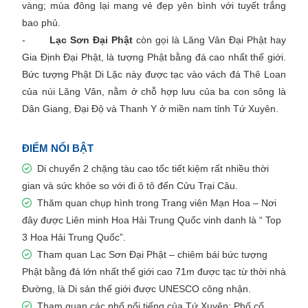
vàng; mùa đông lại mang vẻ đẹp yên bình với tuyết trắng
bao phủ.
-
Lạc Sơn Đại Phật
còn gọi là Lăng Vân Đại Phật hay
Gia Định Đại Phật, là tượng Phật bằng đá cao nhất thế giới.
Bức tượng Phật Di Lặc này được tạc vào vách đá Thê Loan
của núi Lăng Vân, nằm ở chỗ hợp lưu của ba con sông là
Dân Giang, Đại Độ và Thanh Y ở miền nam tỉnh Tứ Xuyên.
ĐIỂM NỔI BẬT
Di chuyển 2 chặng tàu cao tốc tiết kiệm rất nhiều thời
gian và sức khỏe so với đi ô tô đến Cửu Trại Câu.
Thăm quan chụp hình trong Trang viên Mạn Hoa – Nơi
đây được Liên minh Hoa Hải Trung Quốc vinh danh là “ Top
3 Hoa Hải Trung Quốc”.
Tham quan Lạc Sơn Đại Phật – chiêm bái bức tượng
Phật bằng đá lớn nhất thế giới cao 71m được tạc từ thời nhà
Đường, là Di sản thế giới được UNESCO công nhận.
Tham quan các phố nổi tiếng của Tứ Xuyên: Phố cổ