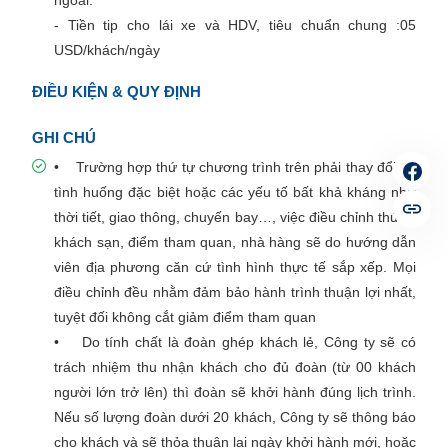
ngoài.
- Tiền tip cho lái xe và HDV, tiêu chuẩn chung :05
USD/khách/ngày
ĐIỀU KIỆN & QUY ĐỊNH
GHI CHÚ
• Trường hợp thứ tự chương trình trên phải thay đổi do
tình huống đặc biệt hoặc các yếu tố bất khả kháng như
thời tiết, giao thông, chuyến bay…, việc điều chỉnh thứ tự
khách sạn, điểm tham quan, nhà hàng sẽ do hướng dẫn
viên địa phương căn cứ tình hình thực tế sắp xếp. Mọi
điều chỉnh đều nhằm đảm bảo hành trình thuận lợi nhất,
tuyệt đối không cắt giảm điểm tham quan
• Do tính chất là đoàn ghép khách lẻ, Công ty sẽ có
trách nhiệm thu nhận khách cho đủ đoàn (từ 00 khách
người lớn trở lên) thì đoàn sẽ khởi hành đúng lịch trình.
Nếu số lượng đoàn dưới 20 khách, Công ty sẽ thông báo
cho khách và sẽ thỏa thuận lại ngày khởi hành mới, hoặc