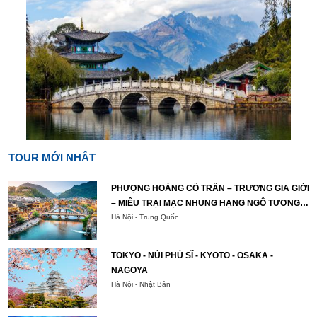
TOUR MỚI NHẤT
PHƯỢNG HOÀNG CỔ TRẤN – TRƯƠNG GIA GIỚI
– MIÊU TRẠI MẠC NHUNG HẠNG NGÔ TƯƠNG
TÂY
Hà Nội - Trung Quốc
TOKYO - NÚI PHÚ SĨ - KYOTO - OSAKA -
NAGOYA
Hà Nội - Nhật Bản