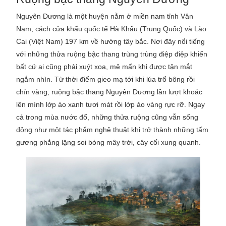
Nguyên Dương là một huyện nằm ở miền nam tỉnh Vân
Nam, cách cửa khẩu quốc tế Hà Khẩu (Trung Quốc) và Lào
Cai (Việt Nam) 197 km về hướng tây bắc. Nơi đây nổi tiếng
với những thửa ruộng bậc thang trùng trùng điệp điệp khiến
bất cứ ai cũng phải xuýt xoa, mê mẩn khi được tận mắt
ngắm nhìn. Từ thời điểm gieo mạ tới khi lúa trổ bông rồi
chín vàng, ruộng bậc thang Nguyên Dương lần lượt khoác
lên mình lớp áo xanh tươi mát rồi lớp áo vàng rực rỡ. Ngay
cả trong mùa nước đổ, những thửa ruộng cũng vẫn sống
động như một tác phẩm nghệ thuật khi trở thành những tấm
gương phẳng lặng soi bóng mây trời, cây cối xung quanh.