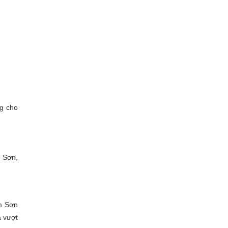
ng cho
m Sơn,
ầm Sơn
a vượt