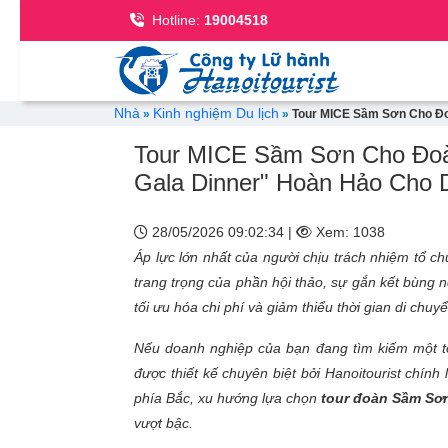
Se
Hotline:
19004518
Breadcrumb
Nhà
Kinh nghiệm Du lịch
Tour MICE Sầm Sơn Cho Đoà
Tour MICE Sầm Sơn Cho Đoàn 
Gala Dinner" Hoàn Hảo Cho 
28/05/2026 09:02:34 |
Xem: 1038
Áp lực lớn nhất của người chịu trách nhiệm tổ c
trang trọng của phần hội thảo, sự gắn kết bùng
tối ưu hóa chi phí và giảm thiểu thời gian di chuyể
Nếu doanh nghiệp của bạn đang tìm kiếm một tọ
được thiết kế chuyên biệt bởi Hanoitourist chính 
phía Bắc, xu hướng lựa chọn
tour đoàn Sầm Sơ
vượt bậc.