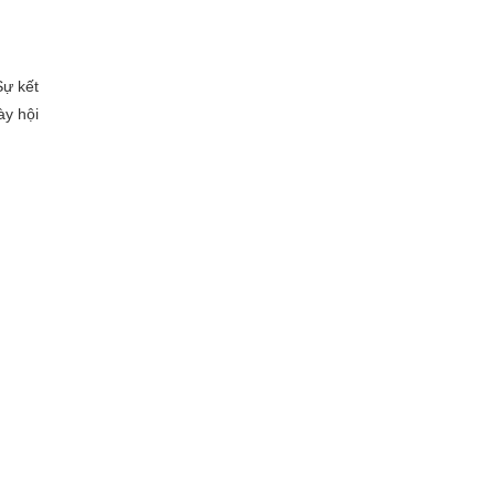
Sự kết
ày hội