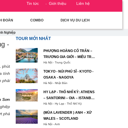
Tin tức
Giới thiệu
Liên hệ
CH ĐOÀN
COMBO
DỊCH VỤ DU LỊCH
nh Nghiệp
TOUR MỚI NHẤT
g -
PHƯỢNG HOÀNG CỔ TRẤN –
TRƯƠNG GIA GIỚI – MIÊU TRẠI
MẠC NHUNG HẠNG NGÔ
Hà Nội - Trung Quốc
1 phút
TƯƠNG TÂY
TOKYO - NÚI PHÚ SĨ - KYOTO -
a tính
OSAKA - NAGOYA
n phải
Hà Nội - Nhật Bản
HY LẠP - THỔ NHĨ KỲ: ATHENS
– SANTORINI – OIA – ISTANBUL
m Sơn
– BURSA– IZMIR – PAMUKKALE
Hà Nội - Hy Lạp - Thổ Nhĩ Kỳ
nghiệp
– CAPPADOCIA – ISTANBUL
(MÙA LAVENDER ) ANH – XỨ
ứt phá
WALES – SCOTLAND
Hà Nội - Anh