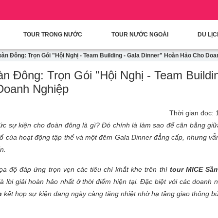
condary Menu
Nhảy đến nội dung
TOUR TRONG NƯỚC
TOUR NƯỚC NGOÀI
DU LỊ
n Đông: Trọn Gói "Hội Nghị - Team Building - Gala Dinner" Hoàn Hảo Cho Doa
Đông: Trọn Gói "Hội Nghị - Team Buildin
Doanh Nghiệp
Thời gian đọc: 
hức sự kiện cho đoàn đông là gì? Đó chính là làm sao để cân bằng giữ
 nổ của hoạt động tập thể và một đêm Gala Dinner đẳng cấp, nhưng vẫ
n.
a độ đáp ứng trọn vẹn các tiêu chí khắt khe trên thì
tour MICE Sầ
là lời giải hoàn hảo nhất ở thời điểm hiện tại. Đặc biệt với các doanh 
n
kết hợp sự kiện đang ngày càng tăng nhiệt nhờ hạ tầng giao thông b