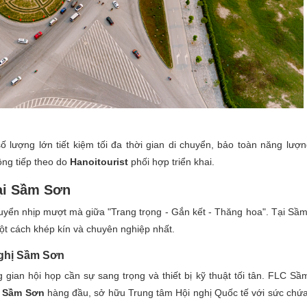
ố lượng lớn tiết kiệm tối đa thời gian di chuyển, bảo toàn năng lượ
ộng tiếp theo do
Hanoitourist
phối hợp triển khai.
tại Sầm Sơn
uyển nhịp mượt mà giữa "Trang trọng - Gắn kết - Thăng hoa". Tại Sầ
t cách khép kín và chuyên nghiệp nhất.
nghị Sầm Sơn
 gian hội họp cần sự sang trọng và thiết bị kỹ thuật tối tân. FLC S
ị Sầm Sơn
hàng đầu, sở hữu Trung tâm Hội nghị Quốc tế với sức chứ