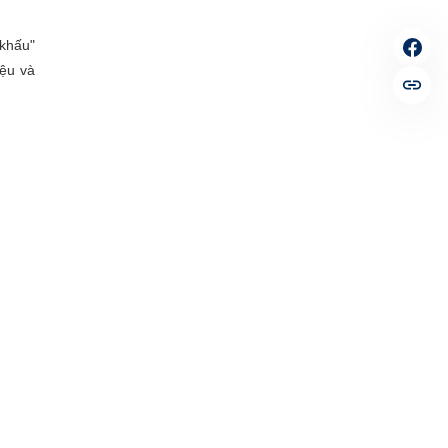
 khấu"
iệu và