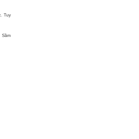
c. Tuy
ển Sầm