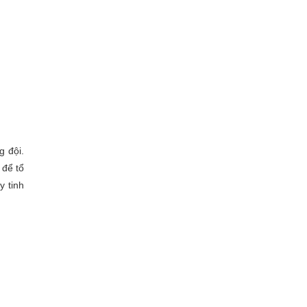
g đội.
 để tổ
y tinh