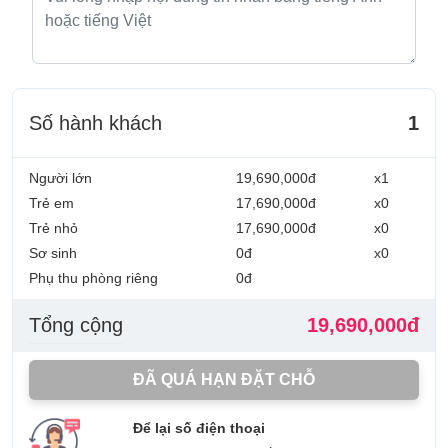
Số hành khách
1
Người lớn
19,690,000đ
x1
Trẻ em
17,690,000đ
x0
Trẻ nhỏ
17,690,000đ
x0
Sơ sinh
0đ
x0
Phụ thu phòng riêng
0đ
Tổng cộng
19,690,000đ
ĐÃ QUÁ HẠN ĐẶT CHỖ
Để lại số điện thoại