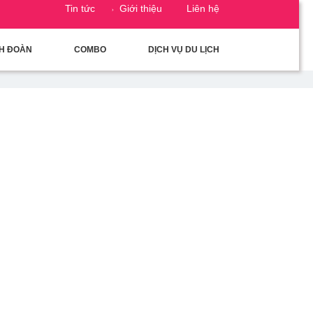
Tin tức
Giới thiệu
Liên hệ
CH ĐOÀN
COMBO
DỊCH VỤ DU LỊCH