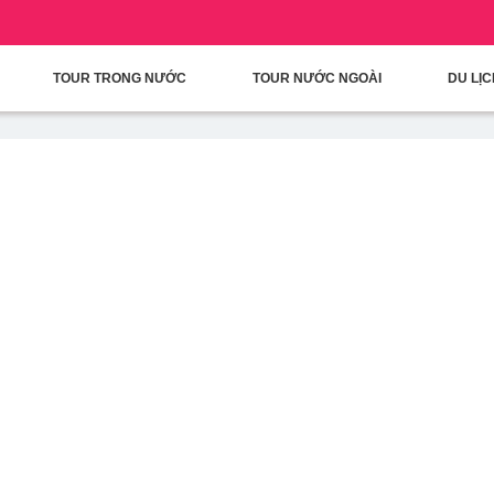
condary Menu
Nhảy đến nội dung
TOUR TRONG NƯỚC
TOUR NƯỚC NGOÀI
DU LỊ