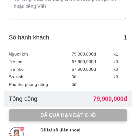
Số hành khách
1
Người lớn
79,900,000đ
x1
Trẻ em
67,900,000đ
x0
Trẻ nhỏ
67,900,000đ
x0
Sơ sinh
0đ
x0
Phụ thu phòng riêng
0đ
Tổng cộng
79,900,000đ
ĐÃ QUÁ HẠN ĐẶT CHỖ
Để lại số điện thoại