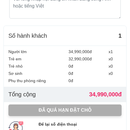
Số hành khách
1
Người lớn
34,990,000đ
x1
Trẻ em
32,990,000đ
x0
Trẻ nhỏ
0đ
x0
Sơ sinh
0đ
x0
Phụ thu phòng riêng
0đ
Tổng cộng
34,990,000đ
ĐÃ QUÁ HẠN ĐẶT CHỖ
Để lại số điện thoại