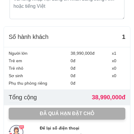
Số hành khách
1
Người lớn
38,990,000đ
x1
Trẻ em
0đ
x0
Trẻ nhỏ
0đ
x0
Sơ sinh
0đ
x0
Phụ thu phòng riêng
0đ
Tổng cộng
38,990,000đ
ĐÃ QUÁ HẠN ĐẶT CHỖ
Để lại số điện thoại