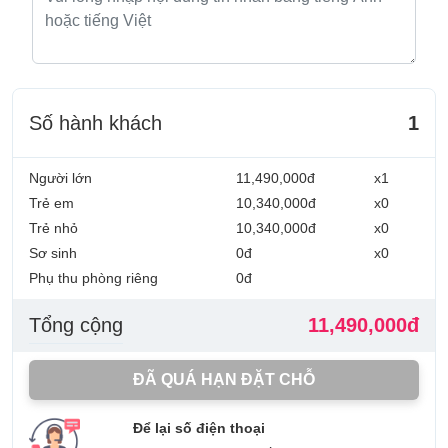
Số hành khách
1
Người lớn
11,490,000đ
x1
Trẻ em
10,340,000đ
x0
Trẻ nhỏ
10,340,000đ
x0
Sơ sinh
0đ
x0
Phụ thu phòng riêng
0đ
Tổng cộng
11,490,000đ
ĐÃ QUÁ HẠN ĐẶT CHỖ
Để lại số điện thoại