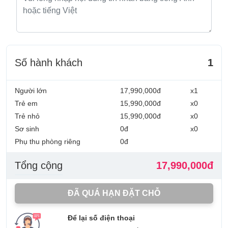
Số hành khách
1
Người lớn
17,990,000đ
x1
Trẻ em
15,990,000đ
x0
Trẻ nhỏ
15,990,000đ
x0
Sơ sinh
0đ
x0
Phụ thu phòng riêng
0đ
Tổng cộng
17,990,000đ
ĐÃ QUÁ HẠN ĐẶT CHỖ
Để lại số điện thoại