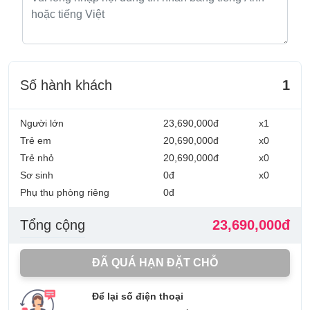
Số hành khách
1
Người lớn
23,690,000đ
x1
Trẻ em
20,690,000đ
x0
Trẻ nhỏ
20,690,000đ
x0
Sơ sinh
0đ
x0
Phụ thu phòng riêng
0đ
Tổng cộng
23,690,000đ
ĐÃ QUÁ HẠN ĐẶT CHỖ
Để lại số điện thoại