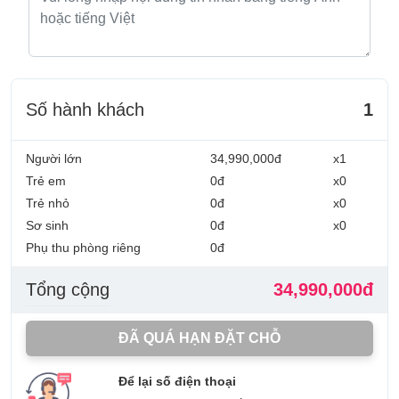
Số hành khách
1
Người lớn
34,990,000đ
x1
Trẻ em
0đ
x0
Trẻ nhỏ
0đ
x0
Sơ sinh
0đ
x0
Phụ thu phòng riêng
0đ
Tổng cộng
34,990,000đ
ĐÃ QUÁ HẠN ĐẶT CHỖ
Để lại số điện thoại