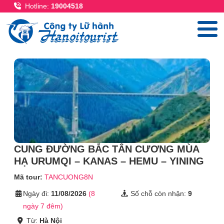
Nhảy đến nội dung
Hotline:
19004518
CUNG ĐƯỜNG BẮC TÂN CƯƠNG MÙA
HẠ URUMQI – KANAS – HEMU – YINING
Mã tour:
TANCUONG8N
Ngày đi:
11/08/2026
(8
Số chỗ còn nhận:
9
ngày 7 đêm)
Từ:
Hà Nội