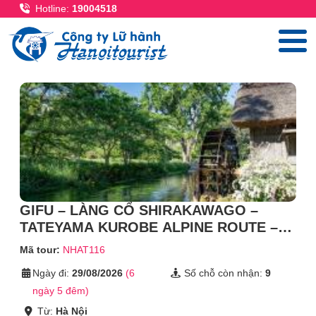
Nhảy đến nội dung
Hotline:
19004518
GIFU – LÀNG CỔ SHIRAKAWAGO –
TATEYAMA KUROBE ALPINE ROUTE –
NÚI PHÚ SĨ – TOKYO
Mã tour:
NHAT116
Ngày đi:
29/08/2026
(6
Số chỗ còn nhận:
9
ngày 5 đêm)
Từ:
Hà Nội