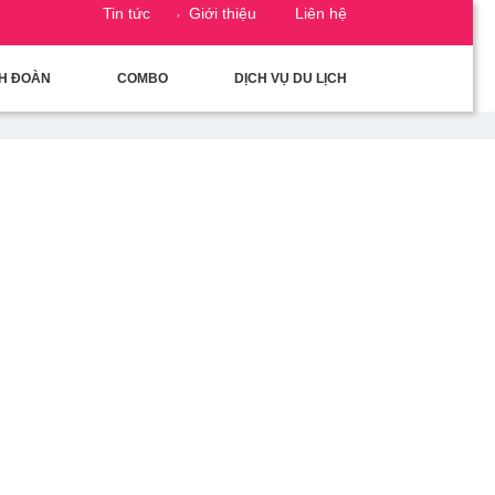
Tin tức
Giới thiệu
Liên hệ
CH ĐOÀN
COMBO
DỊCH VỤ DU LỊCH