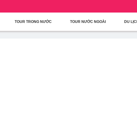
condary Menu
Nhảy đến nội dung
TOUR TRONG NƯỚC
TOUR NƯỚC NGOÀI
DU LỊ