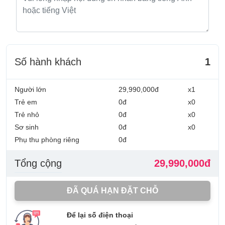
Số hành khách
1
Người lớn
29,990,000đ
x1
Trẻ em
0đ
x0
Trẻ nhỏ
0đ
x0
Sơ sinh
0đ
x0
Phụ thu phòng riêng
0đ
Tổng cộng
29,990,000đ
ĐÃ QUÁ HẠN ĐẶT CHỖ
Để lại số điện thoại