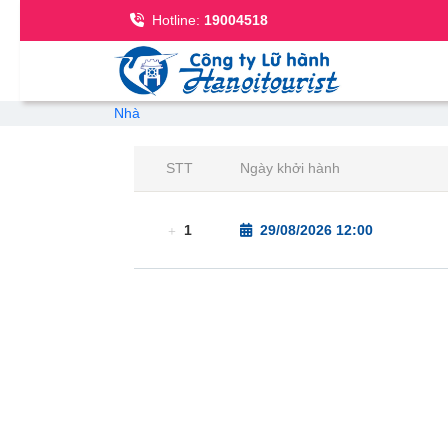
Se
Hotline:
19004518
Breadcrumb
Nhà
STT
Ngày khởi hành
1
29/08/2026 12:00