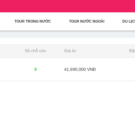
condary Menu
Nhảy đến nội dung
TOUR TRONG NƯỚC
TOUR NƯỚC NGOÀI
DU LỊ
Số chỗ còn
Giá từ
Đặ
9
41,690,000 VNĐ