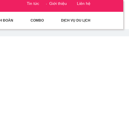
Tin tức
Giới thiệu
Liên hệ
CH ĐOÀN
COMBO
DỊCH VỤ DU LỊCH