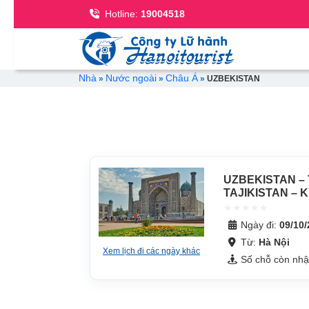
Se
Hotline:
19004518
Breadcrumb
Nhà
Nước ngoài
Châu Á
UZBEKISTAN
UZBEKISTAN –
TAJIKISTAN – 
KAZAKHSTAN
Ngày đi:
09/10
Từ:
Hà Nội
Xem lịch đi các ngày khác
Số chỗ còn nh