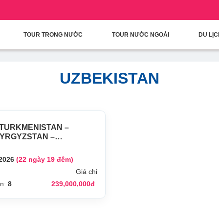
condary Menu
Nhảy đến nội dung
TOUR TRONG NƯỚC
TOUR NƯỚC NGOÀI
DU LỊ
UZBEKISTAN
 TURKMENISTAN –
KYRGYZSTAN –
/2026
(22 ngày 19 đêm)
Giá chỉ
ận:
8
239,000,000đ