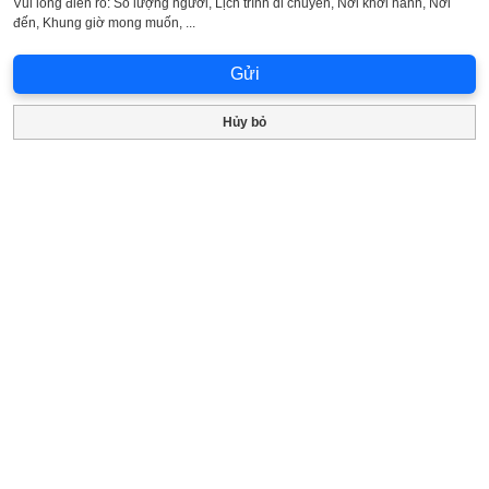
Vui lòng điền rõ: Số lượng người, Lịch trình di chuyển, Nơi khởi hành, Nơi
đến, Khung giờ mong muốn, ...
Hủy bỏ