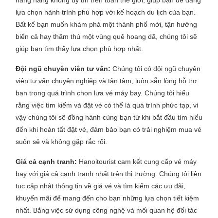
hãng hàng không uy tín trên toàn thế giới, giúp bạn dễ dàng
lựa chọn hành trình phù hợp với kế hoạch du lịch của bạn.
Bất kể bạn muốn khám phá một thành phố mới, tận hưởng
biển cả hay thăm thú một vùng quê hoang dã, chúng tôi sẽ
giúp bạn tìm thấy lựa chọn phù hợp nhất.
Đội ngũ chuyên viên tư vấn:
Chúng tôi có đội ngũ chuyên
viên tư vấn chuyên nghiệp và tận tâm, luôn sẵn lòng hỗ trợ
bạn trong quá trình chọn lựa vé máy bay. Chúng tôi hiểu
rằng việc tìm kiếm và đặt vé có thể là quá trình phức tạp, vì
vậy chúng tôi sẽ đồng hành cùng bạn từ khi bắt đầu tìm hiểu
đến khi hoàn tất đặt vé, đảm bảo bạn có trải nghiệm mua vé
suôn sẻ và không gặp rắc rối.
Giá cả cạnh tranh:
Hanoitourist cam kết cung cấp vé máy
bay với giá cả cạnh tranh nhất trên thị trường. Chúng tôi liên
tục cập nhật thông tin về giá vé và tìm kiếm các ưu đãi,
khuyến mãi để mang đến cho bạn những lựa chọn tiết kiệm
nhất. Bằng việc sử dụng công nghệ và mối quan hệ đối tác