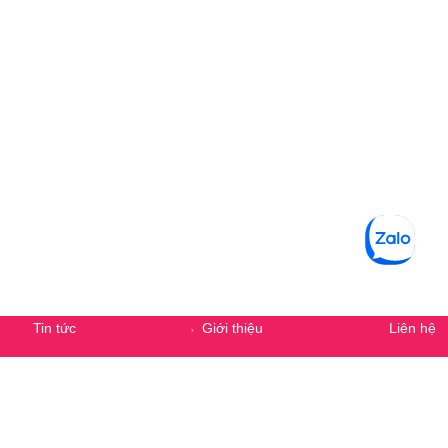
Secondary Menu
Tin tức
Giới thiệu
Liên hệ