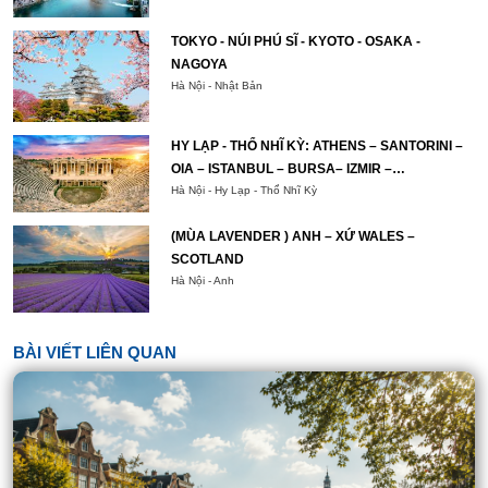
TOKYO - NÚI PHÚ SĨ - KYOTO - OSAKA -
NAGOYA
Hà Nội - Nhật Bản
HY LẠP - THỔ NHĨ KỲ: ATHENS – SANTORINI –
OIA – ISTANBUL – BURSA– IZMIR –
PAMUKKALE – CAPPADOCIA – ISTANBUL
Hà Nội - Hy Lạp - Thổ Nhĩ Kỳ
(MÙA LAVENDER ) ANH – XỨ WALES –
SCOTLAND
Hà Nội - Anh
BÀI VIẾT LIÊN QUAN