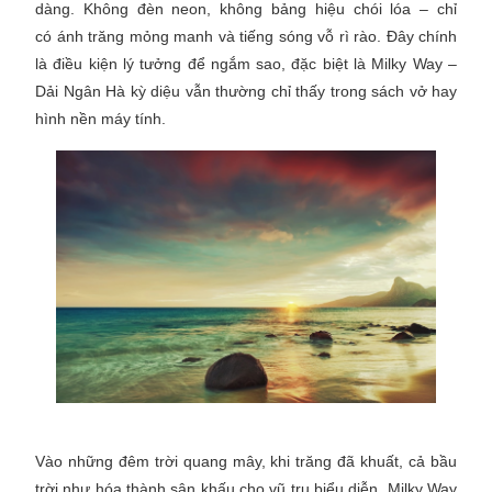
dàng. Không đèn neon, không bảng hiệu chói lóa – chỉ
có ánh trăng mỏng manh và tiếng sóng vỗ rì rào. Đây chính
là điều kiện lý tưởng để ngắm sao, đặc biệt là Milky Way –
Dải Ngân Hà kỳ diệu vẫn thường chỉ thấy trong sách vở hay
hình nền máy tính.
Vào những đêm trời quang mây, khi trăng đã khuất, cả bầu
trời như hóa thành sân khấu cho vũ trụ biểu diễn. Milky Way