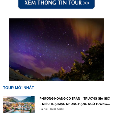
TOUR MỚI NHẤT
PHƯỢNG HOÀNG CỔ TRẤN – TRƯƠNG GIA GIỚI
– MIÊU TRẠI MẠC NHUNG HẠNG NGÔ TƯƠNG
TÂY
Hà Nội - Trung Quốc