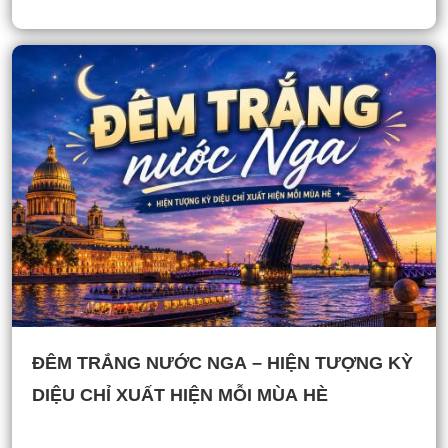
ĐÊM TRẮNG NƯỚC NGA – HIỆN TƯỢNG KỲ
DIỆU CHỈ XUẤT HIỆN MỖI MÙA HÈ