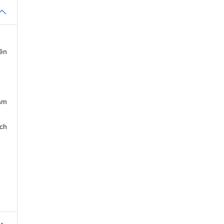
lên
Nam
ch