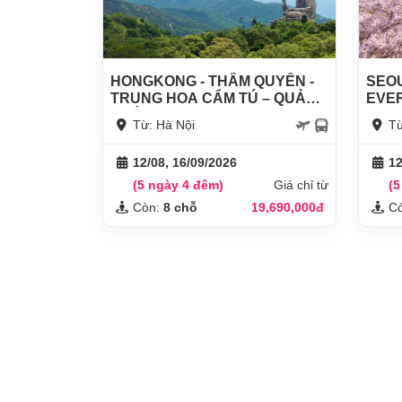
HONGKONG - THÂM QUYẾN -
SEOU
TRUNG HOA CẨM TÚ – QUẢNG
EVE
CHÂU
Từ: Hà Nội
Từ
12/08, 16/09/2026
12
(5 ngày 4 đêm)
Giá chỉ từ
(5
Còn:
8 chỗ
19,690,000đ
C