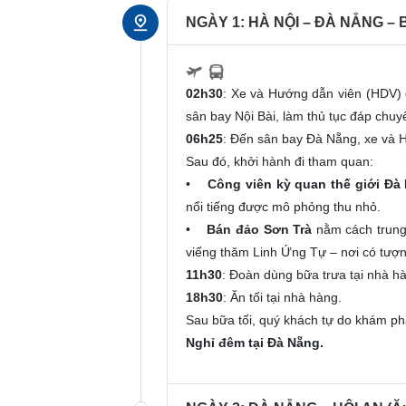
NGÀY 1: HÀ NỘI – ĐÀ NẴNG – 
02h30
: Xe và Hướng dẫn viên (HDV)
sân bay Nội Bài, làm thủ tục đáp chu
06h25
: Đến sân bay Đà Nẵng, xe và H
Sau đó, khởi hành đi tham quan:
•
Công viên kỳ quan thế giới Đà
nổi tiếng được mô phỏng thu nhỏ.
•
Bán đảo Sơn Trà
nằm cách trung
viếng thăm Linh Ứng Tự – nơi có tượ
11h30
: Đoàn dùng bữa trưa tại nhà h
18h30
: Ăn tối tại nhà hàng.
Sau bữa tối, quý khách tự do khám p
Nghỉ đêm tại Đà Nẵng.