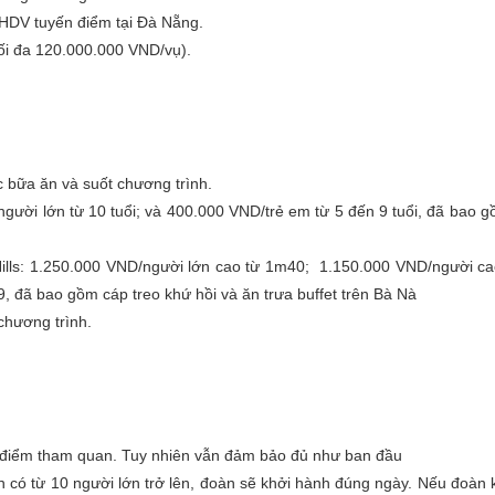
 HDV tuyến điểm tại Đà Nẵng.
ối đa 120.000.000 VND/vụ).
c bữa ăn và suốt chương trình.
ười lớn từ 10 tuổi; và 400.000 VND/trẻ em từ 5 đến 9 tuổi, đã bao 
Hills: 1.250.000 VND/người lớn cao từ 1m40; 1.150.000 VND/người ca
 đã bao gồm cáp treo khứ hồi và ăn trưa buffet trên Bà Nà
chương trình.
ề điểm tham quan. Tuy nhiên vẫn đảm bảo đủ như ban đầu
 có từ 10 người lớn trở lên, đoàn sẽ khởi hành đúng ngày. Nếu đoàn