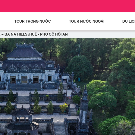
condary Menu
Nhảy đến nội dung
TOUR TRONG NƯỚC
TOUR NƯỚC NGOÀI
DU LỊ
– BA NA HILLS /HUẾ - PHỐ CỔ HỘI AN