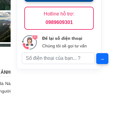
Hotline hỗ trợ:
0989609301
Để lại số điện thoại
Chúng tôi sẽ gọi tư vấn
 ẢNH
 Bà Nà
 người