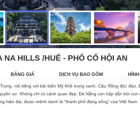
 NA HILLS /HUẾ - PHỐ CỔ HỘI AN
BẢNG GIÁ
DỊCH VỤ BAO GỒM
HÌNH
rung, nổi tiếng với bãi biển Mỹ Khê trong xanh, Cầu Rồng độc đáo,
guyên sơ. Không chỉ có cảnh quan đẹp, Đà Nẵng còn hấp dẫn bởi con
ng hiện đại, được mệnh danh là “thành phố đáng sống” của Việt Nam.