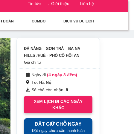
Tin tức
Giới thiệu
Liên hệ
CH ĐOÀN
COMBO
DỊCH VỤ DU LỊCH
ĐÀ NẴNG – SƠN TRÀ – BA NA
HILLS /HUẾ - PHỐ CỔ HỘI AN
Giá chỉ từ
Ngày đi
(4 ngày 3 đêm)
Từ:
Hà Nội
Số chỗ còn nhận:
9
XEM LỊCH ĐI CÁC NGÀY
KHÁC
ĐẶT GIỮ CHỖ NGAY
Đặt ngay chưa cần thanh toán