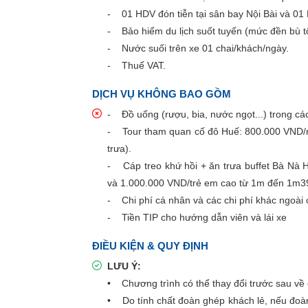
- 01 HDV đón tiễn tại sân bay Nội Bài và 01
- Bảo hiểm du lịch suốt tuyến (mức đền bù t
- Nước suối trên xe 01 chai/khách/ngày.
- Thuế VAT.
DỊCH VỤ KHÔNG BAO GỒM
- Đồ uống (rượu, bia, nước ngọt...) trong cá
- Tour tham quan cố đô Huế: 800.000 VND/ng
trưa).
- Cáp treo khứ hồi + ăn trưa buffet Bà Nà 
và 1.000.000 VND/trẻ em cao từ 1m đến 1m39,
- Chi phí cá nhân và các chi phí khác ngoài 
- Tiền TIP cho hướng dẫn viên và lái xe
ĐIỀU KIỆN & QUY ĐỊNH
LƯU Ý:
• Chương trình có thể thay đổi trước sau v
• Do tính chất đoàn ghép khách lẻ, nếu đoàn