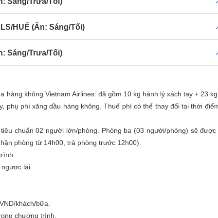
: Sáng/Trưa/Tối)
LS/HUẾ (Ăn: Sáng/Tối)
: Sáng/Trưa/Tối)
 hàng không Vietnam Airlines: đã gồm 10 kg hành lý xách tay + 23 k
ay, phụ phí xăng dầu hàng không. Thuế phí có thể thay đổi tại thời điể
tiêu chuẩn 02 người lớn/phòng. Phòng ba (03 người/phòng) sẽ được 
 nhận phòng từ 14h00, trả phòng trước 12h00).
rình.
 ngược lại
0 VND/khách/bữa.
rong chương trình.