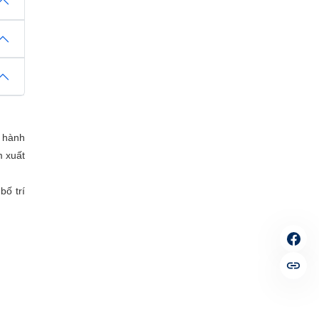
g hành
m xuất
bố trí