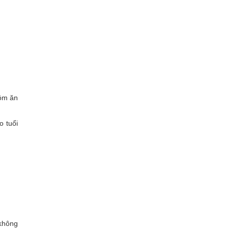
gồm ăn
o tuổi
 không