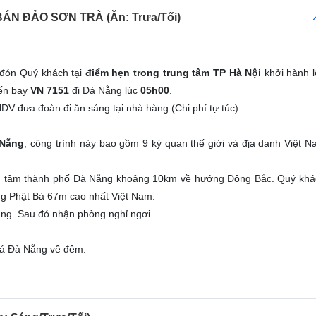
BÁN ĐẢO SƠN TRÀ (Ăn: Trưa/Tối)
 đón Quý khách tại
điểm hẹn trong trung tâm TP Hà Nội
khởi hành 
yến bay
VN 7151
đi Đà Nẵng lúc
05h00
.
DV đưa đoàn đi ăn sáng tại nhà hàng (Chi phí tự túc)
 Nẵng
, công trình này bao gồm 9 kỳ quan thế giới và địa danh Việt 
 tâm thành phố Đà Nẵng khoảng 10km về hướng Đông Bắc. Quý khá
ng Phật Bà 67m cao nhất Việt Nam.
àng. Sau đó nhận phòng nghỉ ngơi.
há Đà Nẵng về đêm.