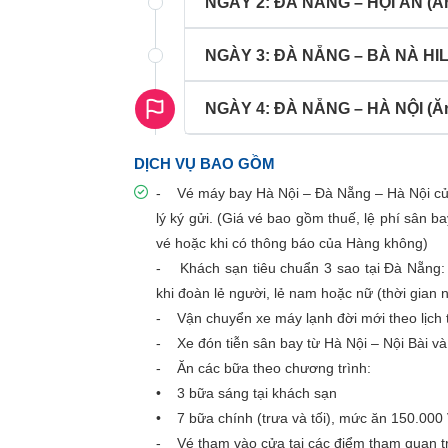
NGÀY 2: ĐÀ NẴNG – HỘI AN (Ăn
NGÀY 3: ĐÀ NẴNG – BÀ NÀ HIL
NGÀY 4: ĐÀ NẴNG – HÀ NỘI (Ăn
DỊCH VỤ BAO GỒM
- Vé máy bay Hà Nội – Đà Nẵng – Hà Nội của
lý ký gửi. (Giá vé bao gồm thuế, lệ phí sân b
vé hoặc khi có thông báo của Hàng không)
- Khách sạn tiêu chuẩn 3 sao tại Đà Nẵng: 
khi đoàn lẻ người, lẻ nam hoặc nữ (thời gian
- Vận chuyển xe máy lạnh đời mới theo lịch t
- Xe đón tiễn sân bay từ Hà Nội – Nội Bài và
- Ăn các bữa theo chương trình:
• 3 bữa sáng tại khách sạn
• 7 bữa chính (trưa và tối), mức ăn 150.00
- Vé tham vào cửa tại các điểm tham quan t