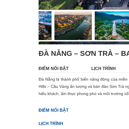
ĐÀ NẴNG – SƠN TRÀ – BA
Menu Thông tin Tour
ĐIỂM NỔI BẬT
LỊCH TRÌNH
Đà Nẵng là thành phố biển năng động của miền T
Hills – Cầu Vàng ấn tượng và bán đảo Sơn Trà n
hiếu khách, ẩm thực phong phú và môi trường số
ĐIỂM NỔI BẬT
LỊCH TRÌNH