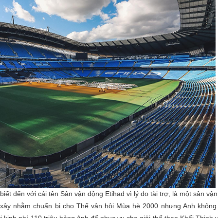
iết đến với cái tên
Sân vận động Etihad vì lý do tài trợ, là một sân vậ
c xây nhằm chuẩn bị cho Thế vận hội Mùa hè 2000 nhưng Anh không