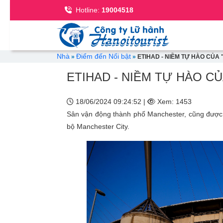
Se
Hotline:
19004518
Breadcrumb
Nhà
Điểm đến Nổi bật
ETIHAD - NIỀM TỰ HÀO CỦA
ETIHAD - NIỀM TỰ HÀO C
18/06/2024 09:24:52 |
Xem: 1453
Sân vận động thành phố Manchester, cũng được b
bộ Manchester City.