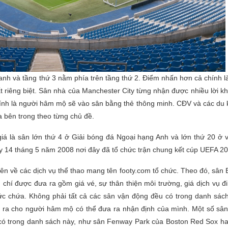
anh và tầng thứ 3 nằm phía trên tầng thứ 2. Điểm nhấn hơn cả chính l
t riêng biệt. Sân nhà của Manchester City từng nhận được nhiều lời k
chính là người hâm mộ sẽ vào sân bằng thẻ thông minh. CĐV và các du
 bên trong theo từng chủ đề.
á là sân lớn thứ 4 ở Giải bóng đá Ngoại hạng Anh và lớn thứ 20 ở
y 14 tháng 5 năm 2008 nơi đây đã tổ chức trận chung kết cúp UEFA 20
ên về các dịch vụ thể thao mang tên footy.com tổ chức. Theo đó, sân
 chí được đưa ra gồm giá vé, sự thân thiện môi trường, giá dịch vụ đ
ức chứa. Không phải tất cả các sân vận động đều có trong danh sác
ra cho người hâm mộ có thể đưa ra nhận định của mình. Một số sân
có trong danh sách này, như sân Fenway Park của Boston Red Sox h