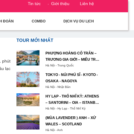
Tin tức
Giới thiệu
Liên hệ
CH ĐOÀN
COMBO
DỊCH VỤ DU LỊCH
TOUR MỚI NHẤT
PHƯỢNG HOÀNG CỔ TRẤN –
TRƯƠNG GIA GIỚI – MIÊU TRẠI
1 phút
MẠC NHUNG HẠNG NGÔ
Hà Nội - Trung Quốc
âu lạc
TƯƠNG TÂY
TOKYO - NÚI PHÚ SĨ - KYOTO -
OSAKA - NAGOYA
Hà Nội - Nhật Bản
HY LẠP - THỔ NHĨ KỲ: ATHENS
– SANTORINI – OIA – ISTANBUL
– BURSA– IZMIR – PAMUKKALE
Hà Nội - Hy Lạp - Thổ Nhĩ Kỳ
– CAPPADOCIA – ISTANBUL
(MÙA LAVENDER ) ANH – XỨ
WALES – SCOTLAND
Hà Nội - Anh