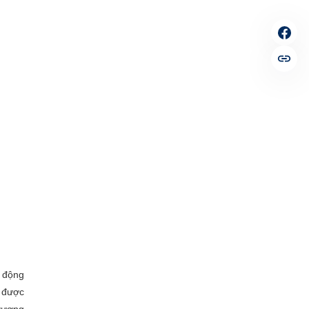
n động
 được