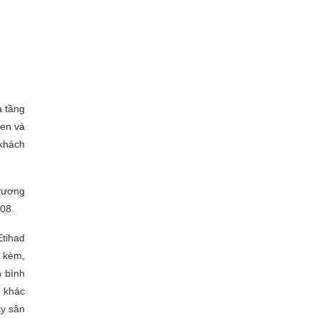
à tầng
hen và
 khách
 vương
08.
Etihad
i kèm,
h bình
 khác
ay sân