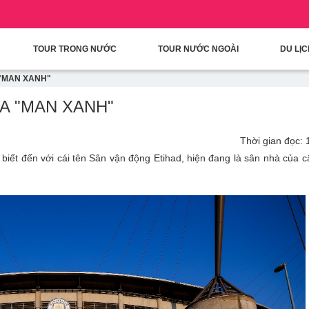
condary Menu
Nhảy đến nội dung
TOUR TRONG NƯỚC
TOUR NƯỚC NGOÀI
DU LỊ
 "MAN XANH"
ỦA "MAN XANH"
Thời gian đọc: 
iết đến với cái tên Sân vận động Etihad, hiện đang là sân nhà của c