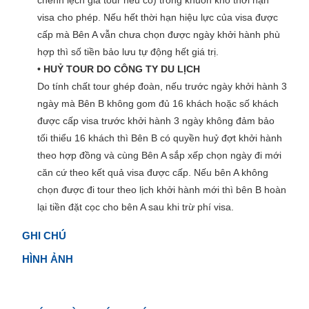
chênh lệch giá tour nếu có) trong khuôn khổ thời hạn
visa cho phép. Nếu hết thời hạn hiệu lực của visa được
cấp mà Bên A vẫn chưa chọn được ngày khởi hành phù
hợp thì số tiền bảo lưu tự động hết giá trị.
• HUỶ TOUR DO CÔNG TY DU LỊCH
Do tính chất tour ghép đoàn, nếu trước ngày khởi hành 3
ngày mà Bên B không gom đủ 16 khách hoặc số khách
được cấp visa trước khởi hành 3 ngày không đảm bảo
tối thiểu 16 khách thì Bên B có quyền huỷ đợt khởi hành
theo hợp đồng và cùng Bên A sắp xếp chọn ngày đi mới
căn cứ theo kết quả visa được cấp. Nếu bên A không
chọn được đi tour theo lịch khởi hành mới thì bên B hoàn
lại tiền đặt cọc cho bên A sau khi trừ phí visa.
GHI CHÚ
HÌNH ẢNH