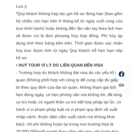
Lưu ý:
*Quý khách không hợp tác gửi hồ sơ đúng hạn (bao gồm
hộ chiếu còn hạn trên 6 tháng kể từ ngày cuối cùng của
tour khởi hành) hoặc không đến lăn vân tay theo lịch hẹn
sẽ được coi là đơn phương hủy hợp đồng. Phí hủy áp
dụng tính theo bảng bên trên. Thời gian được xác nhận
hủy tour được tính từ ngày Quý khách trễ hẹn hạn nộp
hồ sơ.
• HUỶ TOUR VÌ LÝ DO LIÊN QUAN ĐẾN VISA
- Trường hợp du khách không đạt visa do các yếu tố chủ
quan (Không phối hợp với công ty để cung cấp đủ giấy
tờ theo quy định của đại sứ quán, không tham gia lịch
hẹn đúng ngày, có hẹn phỏng vấn mà không tới, đã từng
cư trú hoặc có người thân cư trú bất hợp pháp tại Úc, có
hành vi vi phạm pháp luật và vi phạm quy định về xuất
nhập cảnh, thuộc diện cấm xuất cảnh mà không khai
báo): chi phí không hoàn lại trong mọi trường hợp là
20.000.000vnđ/ người (bao gồm phí visa, phí hoàn hủy