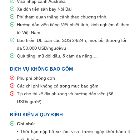
Visa nhập cảnh Australia
Xe đón tiễn sân bay Nội Bài
Phí tham quan thắng cảnh theo chương trình.
Hướng dẫn viên tiếng Việt nhiệt tình, kinh nghiệm đi theo
từ Việt Nam
Bảo hiểm DL toàn cầu SOS 24/24h, mức bồi thường tối
đa 50,000 USD/người/vụ
Quà tặng: mũ đội đầu, ổ cắm đa năng….
DỊCH VỤ KHÔNG BAO GỒM
Phụ phí phòng đơn
Các chi phí không có trong mục bao gồm
Tip cho tài xế địa phương và hướng dẫn viên (56
USD/người/).
ĐIỀU KIỆN & QUY ĐỊNH
Ghi chú:
• Thời hạn nộp hồ sơ làm visa: trước ngày khởi hành ít
nhất 6 tuần.