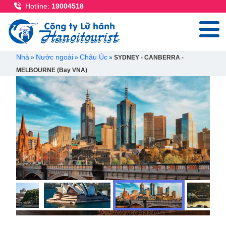
Nhảy đến nội dung
Hotline:
19004518
Breadcrumb
Nhà
Nước ngoài
Châu Úc
SYDNEY - CANBERRA -
MELBOURNE (Bay VNA)