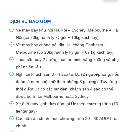
DỊCH VỤ BAO GỒM
Vé máy bay khứ hồi Hà Nội – Sydney; Melbourne – Hà
Nội (có 23kg hành lý ký gửi + 10kg xách tay)
Vé máy bay chặng nội địa Úc: chặng Canberra -
Melbourne (có 23kg hành lý ký gửi + 07 kg xách tay)
Thuế sân bay 2 nước, thuế an ninh hàng không và phụ
phí nhiên liệu
Nghỉ tại khách sạn 3 - 4 sao tại Úc (2 người/phòng, nếu
đoàn lẻ nam hoặc nữ thì ở phòng 3 giường). Tùy từng
thời điểm Úc có các sự kiện, khách sạn 4 sao có thể
được bố trí tại Melbourne hoặc Sydney.
Xe ô tô máy lạnh đưa đón tại Úc theo chương trình (10
tiếng/ngày)
Các bữa ăn chính theo chương trình 30 - 40 AUD/ bữa
chính