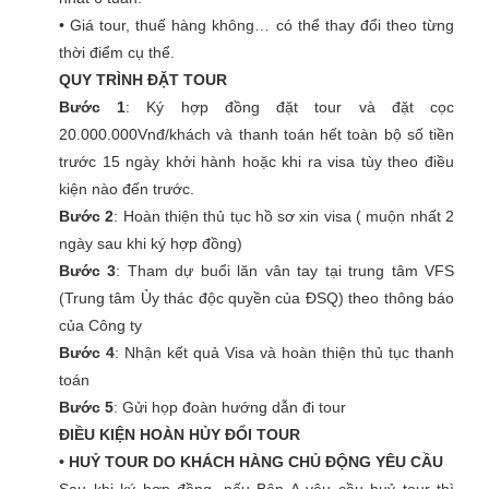
• Giá tour, thuế hàng không… có thể thay đổi theo từng
thời điểm cụ thể.
QUY TRÌNH ĐẶT TOUR
Bước 1
: Ký hợp đồng đặt tour và đặt cọc
20.000.000Vnđ/khách và thanh toán hết toàn bộ số tiền
trước 15 ngày khởi hành hoặc khi ra visa tùy theo điều
kiện nào đến trước.
Bước 2
: Hoàn thiện thủ tục hồ sơ xin visa ( muộn nhất 2
ngày sau khi ký hợp đồng)
Bước 3
: Tham dự buổi lăn vân tay tại trung tâm VFS
(Trung tâm Ủy thác độc quyền của ĐSQ) theo thông báo
của Công ty
Bước 4
: Nhận kết quả Visa và hoàn thiện thủ tục thanh
toán
Bước 5
: Gửi họp đoàn hướng dẫn đi tour
ĐIỀU KIỆN HOÀN HỦY ĐỔI TOUR
• HUỶ TOUR DO KHÁCH HÀNG CHỦ ĐỘNG YÊU CẦU