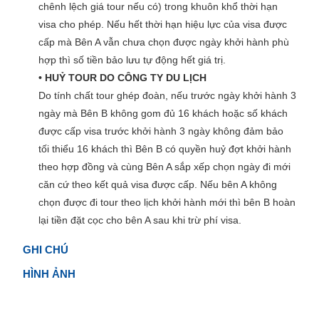
chênh lệch giá tour nếu có) trong khuôn khổ thời hạn
visa cho phép. Nếu hết thời hạn hiệu lực của visa được
cấp mà Bên A vẫn chưa chọn được ngày khởi hành phù
hợp thì số tiền bảo lưu tự động hết giá trị.
• HUỶ TOUR DO CÔNG TY DU LỊCH
Do tính chất tour ghép đoàn, nếu trước ngày khởi hành 3
ngày mà Bên B không gom đủ 16 khách hoặc số khách
được cấp visa trước khởi hành 3 ngày không đảm bảo
tối thiểu 16 khách thì Bên B có quyền huỷ đợt khởi hành
theo hợp đồng và cùng Bên A sắp xếp chọn ngày đi mới
căn cứ theo kết quả visa được cấp. Nếu bên A không
chọn được đi tour theo lịch khởi hành mới thì bên B hoàn
lại tiền đặt cọc cho bên A sau khi trừ phí visa.
GHI CHÚ
HÌNH ẢNH