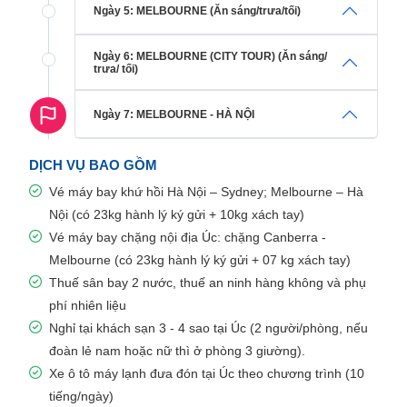
Ngày 5: MELBOURNE (Ăn sáng/trưa/tối)
Ngày 6: MELBOURNE (CITY TOUR) (Ăn sáng/
trưa/ tối)
Ngày 7: MELBOURNE - HÀ NỘI
DỊCH VỤ BAO GỒM
Vé máy bay khứ hồi Hà Nội – Sydney; Melbourne – Hà
Nội (có 23kg hành lý ký gửi + 10kg xách tay)
Vé máy bay chặng nội địa Úc: chặng Canberra -
Melbourne (có 23kg hành lý ký gửi + 07 kg xách tay)
Thuế sân bay 2 nước, thuế an ninh hàng không và phụ
phí nhiên liệu
Nghỉ tại khách sạn 3 - 4 sao tại Úc (2 người/phòng, nếu
đoàn lẻ nam hoặc nữ thì ở phòng 3 giường).
Xe ô tô máy lạnh đưa đón tại Úc theo chương trình (10
tiếng/ngày)