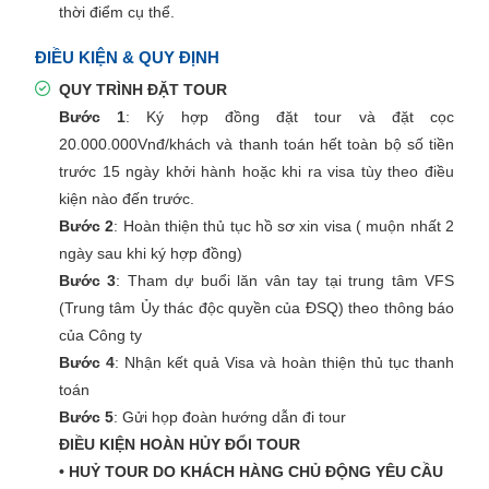
thời điểm cụ thể.
ĐIỀU KIỆN & QUY ĐỊNH
QUY TRÌNH ĐẶT TOUR
Bước 1
: Ký hợp đồng đặt tour và đặt cọc
20.000.000Vnđ/khách và thanh toán hết toàn bộ số tiền
trước 15 ngày khởi hành hoặc khi ra visa tùy theo điều
kiện nào đến trước.
Bước 2
: Hoàn thiện thủ tục hồ sơ xin visa ( muộn nhất 2
ngày sau khi ký hợp đồng)
Bước 3
: Tham dự buổi lăn vân tay tại trung tâm VFS
(Trung tâm Ủy thác độc quyền của ĐSQ) theo thông báo
của Công ty
Bước 4
: Nhận kết quả Visa và hoàn thiện thủ tục thanh
toán
Bước 5
: Gửi họp đoàn hướng dẫn đi tour
ĐIỀU KIỆN HOÀN HỦY ĐỔI TOUR
• HUỶ TOUR DO KHÁCH HÀNG CHỦ ĐỘNG YÊU CẦU