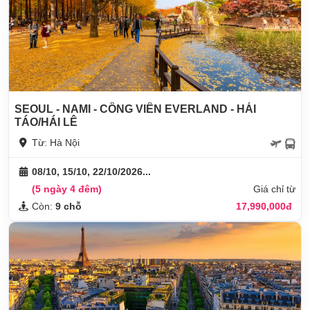
SEOUL - NAMI - CÔNG VIÊN EVERLAND - HÁI
TÁO/HÁI LÊ
Từ: Hà Nội
08/10, 15/10, 22/10/2026...
(5 ngày 4 đêm)
Giá chỉ từ
Còn:
9 chỗ
17,990,000đ