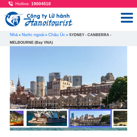
Nhảy đến nội dung
Hotline:
19004518
Breadcrumb
Nhà
Nước ngoài
Châu Úc
SYDNEY - CANBERRA -
MELBOURNE (Bay VNA)