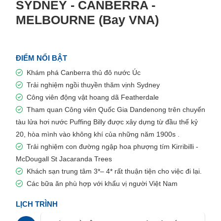
SYDNEY - CANBERRA -
MELBOURNE (Bay VNA)
ĐIỂM NỔI BẬT
Khám phá Canberra thủ đô nước Úc
Trải nghiệm ngồi thuyền thăm vịnh Sydney
Công viên động vật hoang dã Featherdale
Tham quan Công viên Quốc Gia Dandenong trên chuyến
tàu lửa hơi nước Puffing Billy được xây dựng từ đầu thế kỷ
20, hòa mình vào không khí của những năm 1900s .
Trải nghiệm con đường ngập hoa phượng tím Kirribilli -
McDougall St Jacaranda Trees
Khách sạn trung tâm 3*– 4* rất thuận tiện cho việc đi lại.
Các bữa ăn phù hợp với khẩu vị người Việt Nam
LỊCH TRÌNH