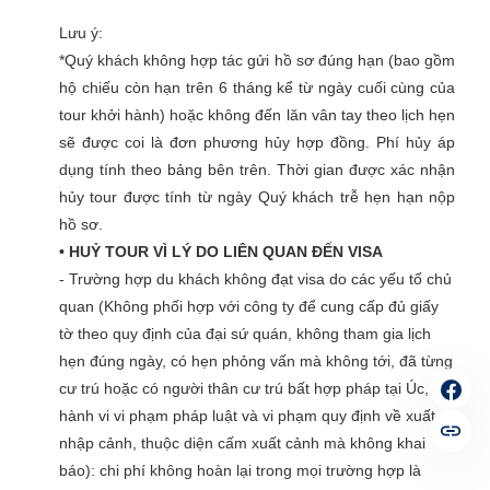
Lưu ý:
*Quý khách không hợp tác gửi hồ sơ đúng hạn (bao gồm
hộ chiếu còn hạn trên 6 tháng kể từ ngày cuối cùng của
tour khởi hành) hoặc không đến lăn vân tay theo lịch hẹn
sẽ được coi là đơn phương hủy hợp đồng. Phí hủy áp
dụng tính theo bảng bên trên. Thời gian được xác nhận
hủy tour được tính từ ngày Quý khách trễ hẹn hạn nộp
hồ sơ.
• HUỶ TOUR VÌ LÝ DO LIÊN QUAN ĐẾN VISA
- Trường hợp du khách không đạt visa do các yếu tố chủ
quan (Không phối hợp với công ty để cung cấp đủ giấy
tờ theo quy định của đại sứ quán, không tham gia lịch
hẹn đúng ngày, có hẹn phỏng vấn mà không tới, đã từng
cư trú hoặc có người thân cư trú bất hợp pháp tại Úc, có
hành vi vi phạm pháp luật và vi phạm quy định về xuất
nhập cảnh, thuộc diện cấm xuất cảnh mà không khai
báo): chi phí không hoàn lại trong mọi trường hợp là