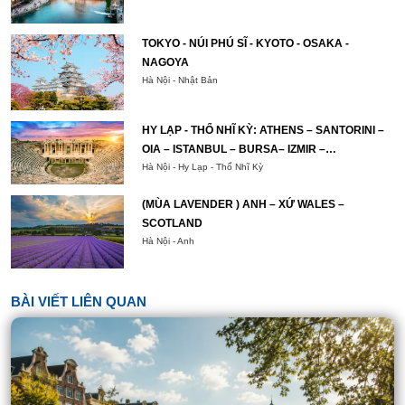
TOKYO - NÚI PHÚ SĨ - KYOTO - OSAKA -
NAGOYA
Hà Nội - Nhật Bản
HY LẠP - THỔ NHĨ KỲ: ATHENS – SANTORINI –
OIA – ISTANBUL – BURSA– IZMIR –
PAMUKKALE – CAPPADOCIA – ISTANBUL
Hà Nội - Hy Lạp - Thổ Nhĩ Kỳ
(MÙA LAVENDER ) ANH – XỨ WALES –
SCOTLAND
Hà Nội - Anh
BÀI VIẾT LIÊN QUAN