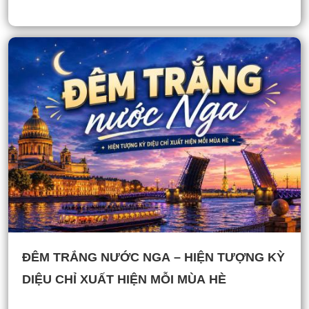
ĐÊM TRẮNG NƯỚC NGA – HIỆN TƯỢNG KỲ
DIỆU CHỈ XUẤT HIỆN MỖI MÙA HÈ