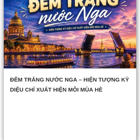
ĐÊM TRẮNG NƯỚC NGA – HIỆN TƯỢNG KỲ
DIỆU CHỈ XUẤT HIỆN MỖI MÙA HÈ