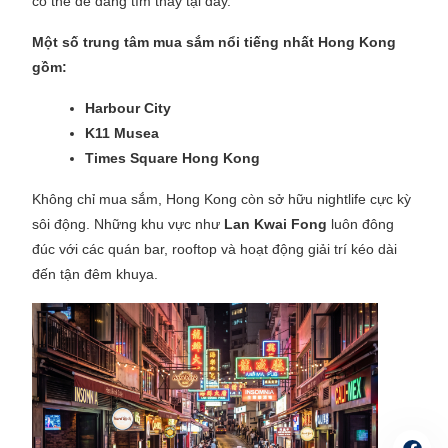
có thể dễ dàng tìm thấy tại đây.
Một số trung tâm mua sắm nổi tiếng nhất Hong Kong
gồm:
Harbour City
K11 Musea
Times Square Hong Kong
Không chỉ mua sắm, Hong Kong còn sở hữu nightlife cực kỳ
sôi động. Những khu vực như
Lan Kwai Fong
luôn đông
đúc với các quán bar, rooftop và hoạt động giải trí kéo dài
đến tận đêm khuya.