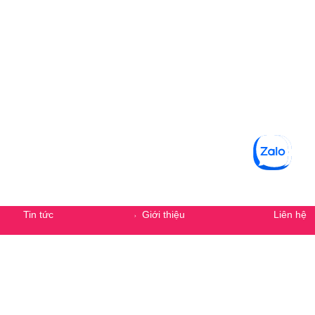
Secondary Menu
Tin tức
Giới thiệu
Liên hệ