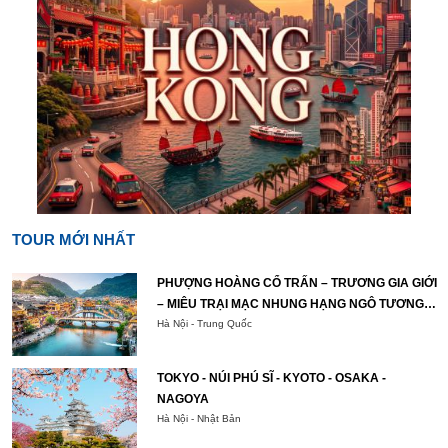
TOUR MỚI NHẤT
PHƯỢNG HOÀNG CỔ TRẤN – TRƯƠNG GIA GIỚI
– MIÊU TRẠI MẠC NHUNG HẠNG NGÔ TƯƠNG
TÂY
Hà Nội - Trung Quốc
TOKYO - NÚI PHÚ SĨ - KYOTO - OSAKA -
NAGOYA
Hà Nội - Nhật Bản