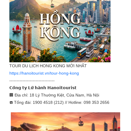
TOUR DU LỊCH HONG KONG MỚI NHẤT
https://hanoitourist.vn/tour-hong-kong
-------------------------------
𝗖𝗼̂𝗻𝗴 𝘁𝘆 𝗟𝘂̛̃ 𝗵𝗮̀𝗻𝗵 𝗛𝗮𝗻𝗼𝗶𝘁𝗼𝘂𝗿𝗶𝘀𝘁
🏢 Địa chỉ: 18 Lý Thường Kiệt, Cửa Nam, Hà Nội
☎️ Tổng đài: 1900 4518 (212) // Hotline: 098 353 2656