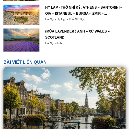
HY LẠP - THỔ NHĨ KỲ: ATHENS – SANTORINI –
OIA – ISTANBUL – BURSA– IZMIR –
PAMUKKALE – CAPPADOCIA – ISTANBUL
Hà Nội - Hy Lạp - Thổ Nhĩ Kỳ
(MÙA LAVENDER ) ANH – XỨ WALES –
SCOTLAND
Hà Nội - Anh
BÀI VIẾT LIÊN QUAN