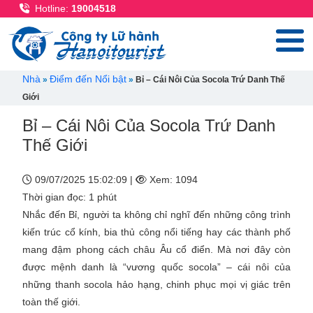
Nhảy đến nội dung
Hotline:
19004518
Breadcrumb
Nhà
Điểm đến Nổi bật
Bỉ – Cái Nôi Của Socola Trứ Danh Thế
Giới
Bỉ – Cái Nôi Của Socola Trứ Danh
Thế Giới
09/07/2025 15:02:09 |
Xem: 1094
Thời gian đọc: 1 phút
Nhắc đến Bỉ, người ta không chỉ nghĩ đến những công trình
kiến trúc cổ kính, bia thủ công nổi tiếng hay các thành phố
mang đậm phong cách châu Âu cổ điển. Mà nơi đây còn
được mệnh danh là “vương quốc socola” – cái nôi của
những thanh socola hảo hạng, chinh phục mọi vị giác trên
toàn thế giới.