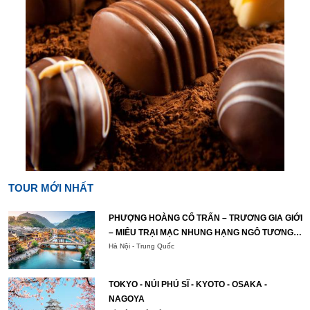
TOUR MỚI NHẤT
PHƯỢNG HOÀNG CỔ TRẤN – TRƯƠNG GIA GIỚI
– MIÊU TRẠI MẠC NHUNG HẠNG NGÔ TƯƠNG
TÂY
Hà Nội - Trung Quốc
TOKYO - NÚI PHÚ SĨ - KYOTO - OSAKA -
NAGOYA