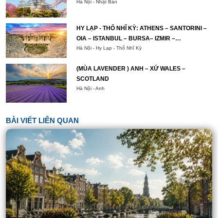
Hà Nội - Nhật Bản
HY LẠP - THỔ NHĨ KỲ: ATHENS – SANTORINI –
OIA – ISTANBUL – BURSA– IZMIR –
PAMUKKALE – CAPPADOCIA – ISTANBUL
Hà Nội - Hy Lạp - Thổ Nhĩ Kỳ
(MÙA LAVENDER ) ANH – XỨ WALES –
SCOTLAND
Hà Nội - Anh
BÀI VIẾT LIÊN QUAN