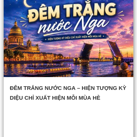
ĐÊM TRẮNG NƯỚC NGA – HIỆN TƯỢNG KỲ
DIỆU CHỈ XUẤT HIỆN MỖI MÙA HÈ