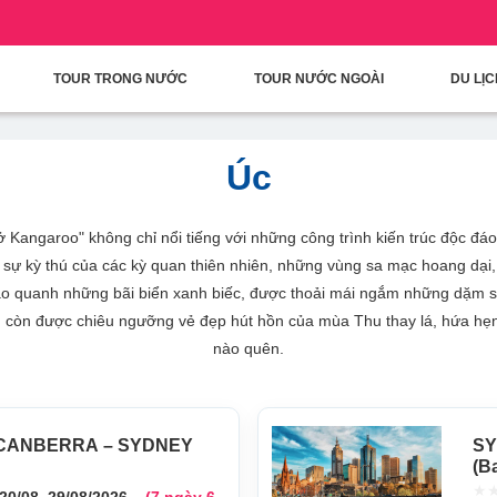
condary Menu
Nhảy đến nội dung
TOUR TRONG NƯỚC
TOUR NƯỚC NGOÀI
DU LỊ
Úc
 Kangaroo" không chỉ nổi tiếng với những công trình kiến trúc độc đá
ởi sự kỳ thú của các kỳ quan thiên nhiên, những vùng sa mạc hoang dạ
dạo quanh những bãi biển xanh biếc, được thoải mái ngắm những dặm 
ng còn được chiêu ngưỡng vẻ đẹp hút hồn của mùa Thu thay lá, hứa hẹ
nào quên.
CANBERRA – SYDNEY
SY
(B