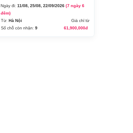
Ngày đi:
11/08, 25/08, 22/09/2026
(7 ngày 6
đêm)
Từ:
Hà Nội
Giá chỉ từ
Số chỗ còn nhận:
9
61,900,000đ